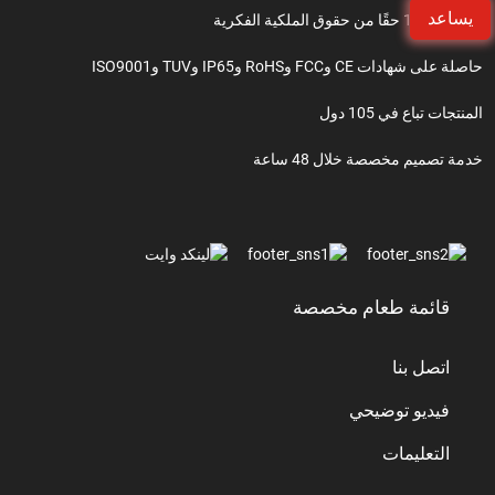
يساعد
أكثر من 150 حقًا من حقوق الملكية الفكرية
حاصلة على شهادات CE وFCC وRoHS وIP65 وTUV وISO9001
المنتجات تباع في 105 دول
خدمة تصميم مخصصة خلال 48 ساعة
قائمة طعام مخصصة
اتصل بنا
فيديو توضيحي
التعليمات