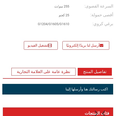
السرعة القصوى:
255 مم/ث
أقصى حمولة:
25 كجم
برغي كروي:
G1204/G1605/G1610
أرسل لنا بريدًا إلكترونيًا
تشغيل الفيديو
تفاصيل المنتج
نظرة عامة على العلامة التجارية
اكتب رسالتك هنا وأرسلها إلينا
فئات المنتجات