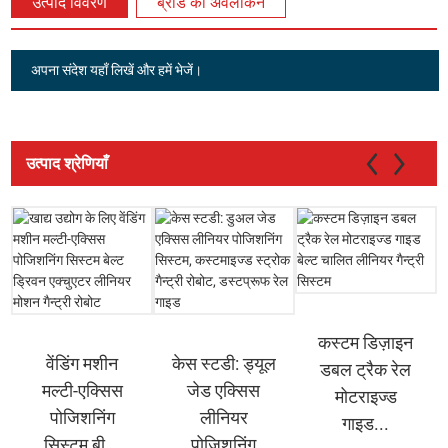
उत्पाद विवरण
ब्रांड का अवलोकन
अपना संदेश यहाँ लिखें और हमें भेजें।
उत्पाद श्रेणियाँ
कस्टम डिज़ाइन
वेंडिंग मशीन
केस स्टडी: ड्यूल
डबल ट्रैक रेल
मल्टी-एक्सिस
जेड एक्सिस
मोटराइज्ड
पोजिशनिंग
लीनियर
गाइड...
सिस्टम बी...
पोजिशनिंग