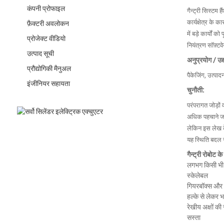
कंपनी प्रोफाइल
गैन्ट्री सिस्टम हैं
कार्यक्षेत्र के
फ़ैक्टरी अवलोकन
में बड़े कार्यों
प्रोजेक्ट वीडियो
नियंत्रण सॉफ़्टव
उत्पाद सूची
अनुप्रयोग / उद्
प्रौद्योगिकी मैनुअल
पैकेजिंग, उत्पाद
इंजीनियर सहायता
चुनौती:
परंपरागत जोड़ों
अधिक पहचाने जाने 
लेकिन इस लेख के 
यह स्थिति बदल 
गैन्ट्री रोबोट के
लगभग किसी भी ल
स्केलेबल
गियरबॉक्स और 
हल्के से लेकर 
रेखीय अक्षों 
सस्ता