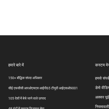
हमारे बारे में
कस्टम मे
150+ बौद्धिक संपदा अधिकार
हमसे संपर्
डेमो वीडि
सीई एफसीसी आरओएचएस आईपी65 टीयूवी आईएसओ9001
अक्सर पूछे
105 देशों में बेचे जाने वाले उत्पाद
नियमावल
48 घंटों में कस्टम डिज़ाइन सेवा