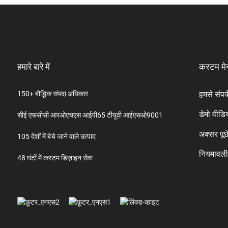
हमारे बारे में
कस्टम मे
150+ बौद्धिक संपदा अधिकार
हमसे संपर्
डेमो वीडि
सीई एफसीसी आरओएचएस आईपी65 टीयूवी आईएसओ9001
अक्सर पूछे
105 देशों में बेचे जाने वाले उत्पाद
नियमावल
48 घंटों में कस्टम डिज़ाइन सेवा