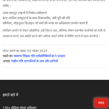
वह काटना हो, चिपकाना हो, लेबल लगाना हो या ढेर लगाना हो, गति तेज, समन्वित और सटीक होनी
चाहिए।
उच्च-थ्रूपुट लाइनों में निर्बाध एकीकरण
बेल्ट-चालित एक्चुएटर्स के साथ विश्वसनीय, लंबी दूरी की गति
कॉम्पैक्ट, मॉड्यूलर डिज़ाइन जो फर्श की जगह का अधिकतम उपयोग करते हैं
फोल्डिंग कार्टन से लेकर औद्योगिक 3डी प्रिंटर तक, लीनियर मोशन तकनीक कंपनियों को तेजी से
स्वचालन करने, कम बर्बादी करने और अधिक स्मार्ट तरीके से शिपिंग करने में मदद करती है।
पोस्ट करने का समय: 05 नवंबर 2025
पहले का:
सामान्य रैखिक गति प्रौद्योगिकियों के 5 प्रकार
अगला:
रेखीय गति प्रणालियों के लाभ और हानियाँ
हमारे बारे में
मदद
150+ बौद्धिक संपदा अधिकार