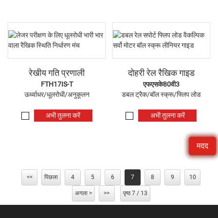
रेखीय गति प्रणाली
दोहरी रेल रैखिक गाइड
FTH17IS-T
एफएसके80वी3
ऊर्ध्वाधर/धूलरोधी/अनुकूलन
डबल ट्रैक/बॉल स्क्रू/फ्लिप लोड
अभी तुलना करें
अभी तुलना करें
मदद
<<
पिछला
4
5
6
7
8
9
10
अगला >
>>
पृष्ठ 7 / 13