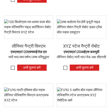
लीनियर गैन्ट्री सिस्टम
XYZ स्टेज गैन्ट्री रोबोट
एफएसएल120एक्सवाईजेड-एल
एफएसएल120आईएस-डब्ल्यूबी
भारी भार/कम घर्षण/उच्च परिशुद्धता
लीनियर रोबोट/भारी भार/जेड अक्ष सीएनसी
अभी तुलना करें
अभी तुलना करें