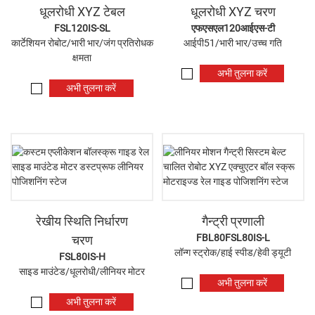
धूलरोधी XYZ टेबल
धूलरोधी XYZ चरण
FSL120IS-SL
एफएसएल120आईएस-टी
कार्टेशियन रोबोट/भारी भार/जंग प्रतिरोधक
आईपी51/भारी भार/उच्च गति
क्षमता
अभी तुलना करें
अभी तुलना करें
रेखीय स्थिति निर्धारण
गैन्ट्री प्रणाली
FBL80FSL80IS-L
चरण
लॉन्ग स्ट्रोक/हाई स्पीड/हेवी ड्यूटी
FSL80IS-H
साइड माउंटेड/धूलरोधी/लीनियर मोटर
अभी तुलना करें
अभी तुलना करें