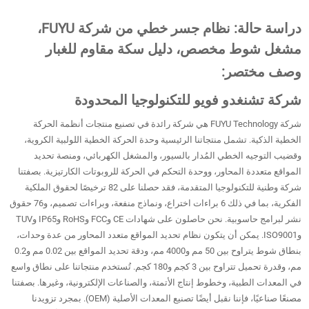
دراسة حالة: نظام جسر خطي من شركة FUYU،
مشغل شوط مخصص، دليل سكة مقاوم للغبار
وصف مختصر:
شركة تشنغدو فويو للتكنولوجيا المحدودة
شركة FUYU Technology هي شركة رائدة في تصنيع منتجات أنظمة الحركة
الخطية الذكية. تشمل منتجاتنا الرئيسية وحدة الحركة الخطية اللولبية الكروية،
وقضيب التوجيه الخطي المُدار بالسيور، والمشغل الكهربائي، ومنصة تحديد
المواقع متعددة المحاور، ووحدة التحكم في الحركة للروبوتات الكارتيزية. بصفتنا
شركة وطنية للتكنولوجيا المتقدمة، فقد حصلنا على 82 ترخيصًا لحقوق الملكية
الفكرية، بما في ذلك 6 براءات اختراع، ونماذج منفعة، وبراءات تصميم، و76 حقوق
نشر لبرامج حاسوبية. نحن حاصلون على شهادات CE وFCC وRoHS وIP65 وTUV
وISO9001. يمكن أن يتكون نظام تحديد المواقع متعدد المحاور من عدة وحدات،
بنطاق شوط يتراوح بين 50 مم و4000 مم، ودقة تحديد المواقع بين 0.02 مم و0.2
مم، وقدرة تحميل تتراوح بين 3 كجم و180 كجم. تُستخدم منتجاتنا على نطاق واسع
في المعدات الطبية، وخطوط إنتاج الأتمتة، والصناعات الإلكترونية، وغيرها. بصفتنا
مصنعًا صناعيًا، فإننا نقبل أيضًا تصنيع المعدات الأصلية (OEM). بمجرد تزويدنا