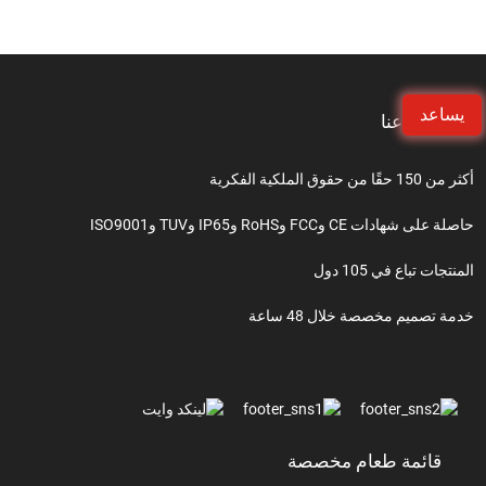
يساعد
معلومات عنا
أكثر من 150 حقًا من حقوق الملكية الفكرية
حاصلة على شهادات CE وFCC وRoHS وIP65 وTUV وISO9001
المنتجات تباع في 105 دول
خدمة تصميم مخصصة خلال 48 ساعة
قائمة طعام مخصصة