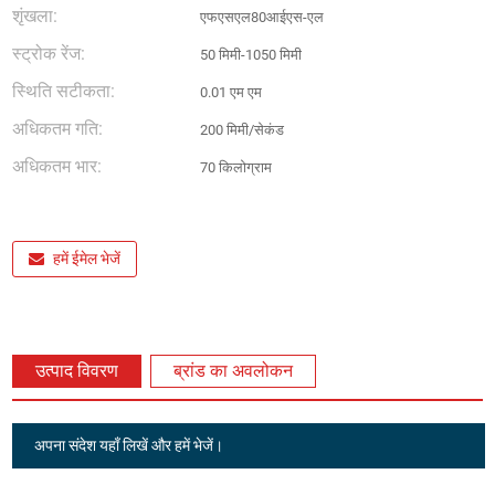
शृंखला:
एफएसएल80आईएस-एल
स्ट्रोक रेंज:
50 मिमी-1050 मिमी
स्थिति सटीकता:
0.01 एम एम
अधिकतम गति:
200 मिमी/सेकंड
अधिकतम भार:
70 किलोग्राम
हमें ईमेल भेजें
उत्पाद विवरण
ब्रांड का अवलोकन
अपना संदेश यहाँ लिखें और हमें भेजें।