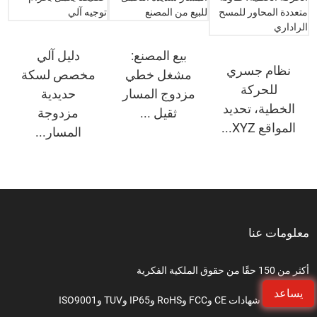
بيع المصنع:
دليل آلي
نظام جسري
مشغل خطي
مخصص لسكة
للحركة
مزدوج المسار
حديدية
الخطية، تحديد
ثقيل ...
مزدوجة
المواقع XYZ...
المسار...
معلومات عنا
أكثر من 150 حقًا من حقوق الملكية الفكرية
يساعد
حاصلة على شهادات CE وFCC وRoHS وIP65 وTUV وISO9001