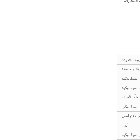
ن المحرك،
ونة محدودة
قة منخفضة
الميكانيكية
الميكانيكية
لًا للأجزاء
الميكانيكي
 الافتراضي
أدنى
لميكانيكية