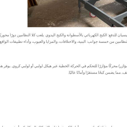
يان للدفع: الكبح الكهربائي بالأسطوانة والكبح اليدوي. يلعب كلا النظامين دورًا محوري
مين من خمسة جوانب: البنية، والاختلافات، والمزايا والعيوب، وأداء تطبيقات الواقع 
زر) محركًا مؤازرًا للتحكم في الحركة الخطية عبر هيكل لولبي أو لولبي كروي. يوفر هذ
 مما يضمن كبحًا مستقرًا وأمانًا عاليًا.