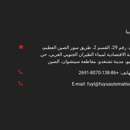
نا
العنوان: رقم 29، القسم 2، طريق سور الصين العظيم،
 الاقتصادية لميناء الطيران الجنوبي الغربي، حي
يو، مدينة تشنغدو، مقاطعة سيتشوان، الصين
8-138-8070-2691
E-mail: fuyl@fuyuautomati