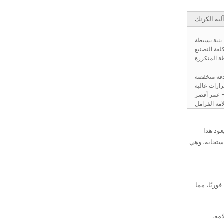
لية الكرنك
بنية بسيطة
فة التصنيع
ة المتكررة
قة منخفضة
ازات عالية
 عمر أقصر
ة الفرامل
 ويعود هذا
استجابة، وهي
وريًا، مما