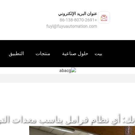
عنوان البريد الإلكتروني
+86-138-8070-2691
fuyl@fuyuautomation.com
بيت
حلول صناعية
منتجات
التطبيق
رنك: أي نظام فرامل يناسب معدات التر