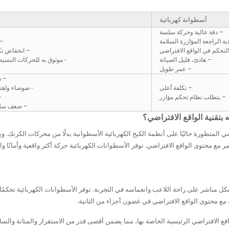
أسطوانة كهربائية
آ
– دقة عالية وحركة سلسة
ة الراجعة المؤازرة السلامة
– 
لتحكم في الواقع الافتراضي
– انخفاض تكل
– هادئ، قليل الصيانة
- موثوق به للحركات البسيط
– عمر طويل
– د
– تكلفة أعلى
- ضوضاء واهتز
– يتطلب نظام تحكم مؤازر
–
– ضعف سلام
عتمد أكثر من 80% من ألعاب الواقع الافتراضي المتطورة حاليًا على أنظمة الكبح الكهربائية الأسطوانية بدلًا من محركات الكرنك.
 مع محتوى الواقع الافتراضي. توفر الأسطوانات الكهربائية حركة أكثر واقعية وأمانًا و
كل مباشر على راحة اللاعب وانغماسه في التجربة. توفر الأسطوانات الكهربائية تحكمًا ف
ة مع محتوى الواقع الافتراضي في غضون أجزاء من الثانية.