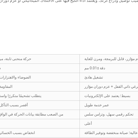
يب توصيل وذراع كرنك. ويعتمد أداء الكبح فيها على الاحتكاك الميكانيكي أو عزم دورا
 مؤازر، قابل للبرمجة، ومرن للغاية
حركة منحنى ثابتة، مر
دقة ±0.01 مم
د
تشغيل هادئ
الضوضاء والاهتزازات 
رغي ذاتي القفل + عزم دوران مؤازر
المقاومة 
بسيط؛ يعتمد على الإلكترونيات
يتطلب تشحيمًا متكررًا واستبدا
عمر خدمة طويل
أقصر بسبب التآكل 
تحكم رقمي سهل، وتزامن سلس
من الصعب مطابقة بيانات الحركة في الواقع
أعلى
عالية؛ صيانة منخفضة وتوفير الطاقة
انخفاض بسبب الخسائر ا