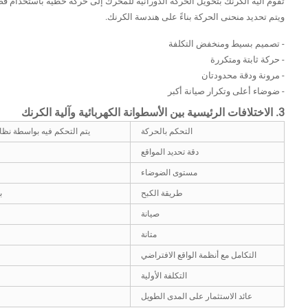
تقوم آلية الكرنك بتحويل الحركة الدورانية للمحرك إلى حركة خطية باستخدام قض
ويتم تحديد منحنى الحركة بناءً على هندسة الكرنك.
- تصميم بسيط ومنخفض التكلفة
- حركة ثابتة ومتكررة
- مرونة ودقة محدودتان
- ضوضاء أعلى وتكرار صيانة أكبر
3. الاختلافات الرئيسية بين الأسطوانة الكهربائية وآلية الكرنك
التحكم بالحركة
يتم التحكم فيه بواسطة نظام
دقة تحديد المواقع
مستوى الضوضاء
طريقة الكبح
ب
صيانة
متانة
التكامل مع أنظمة الواقع الافتراضي
التكلفة الأولية
عائد الاستثمار على المدى الطويل