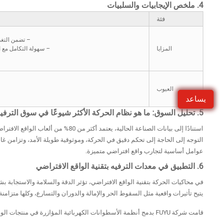
4. ملخص الإيجابيات والسلبيات
فئة
– تضمن التغذي
المزايا
– سهولة التكامل مع ا
العيوب
يساعد
5. تحليل السوق: ما هو نظام الحركة الأكثر شيوعًا في سوق الترفيه بتقنية الواقع الافتراضي؟
استنادًا إلى بيانات الصناعة الحالية، ي
التوجه إلى الحاجة إلى تحكم دقيق في الحركة، وموثوقية طويلة الأمد، وتزامن غامر
عوامل أساسية لتجارب واقع افتراضي متميزة.
6. التطبيق في معدات الترفيه بتقنية الواقع الافتراضي
في محاكيات الحركة بتقنية الواقع الافتراضي، تؤثر الدقة والسلامة والاستجابة بش
يتيح تأثيرات واقعية مثل السقوط الحر والإمالة والدوران والتسارع، وكلها متزامن
قامت شركة FUYU بدمج أنظمة الأسطوانات الكهربائية المؤازرة في منتجات الواقع الافتراضي الرئيسية الخاصة بها، مما يضمن أقصى قدر من الاستقرار والمتانة والسلامة.