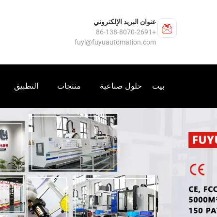
عنوان البريد الإلكتروني
+86-138-8070-2691
fuyl@fuyuautomation.com
بيت
حلول صناعية
منتجات
التطبيق