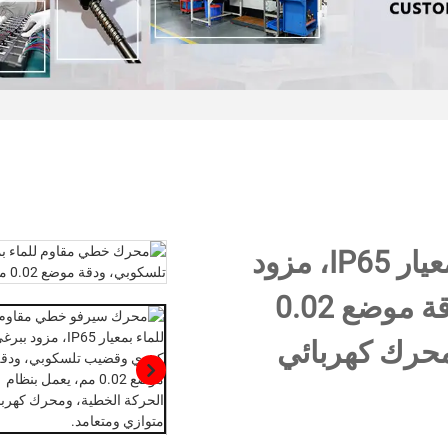
محرك سيرفو خطي مقاوم للماء بمعيار IP65، مزود
ببرغي كروي وقضيب تلسكوبي، ودقة موضع 0.02
محرك كهربائي