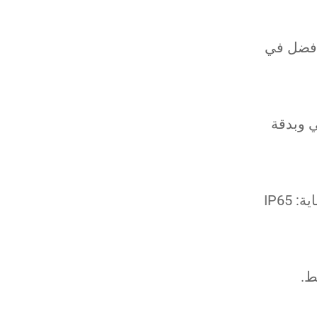
 أفضل في
 وبدقة
IP65
ط.