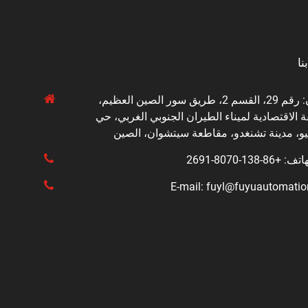
نا
العنوان: رقم 29، القسم 2، طريق سور الصين العظيم،
 الاقتصادية لميناء الطيران الجنوبي الغربي، حي
يو، مدينة تشنغدو، مقاطعة سيتشوان، الصين
8-138-8070-2691
E-mail: fuyl@fuyuautomati