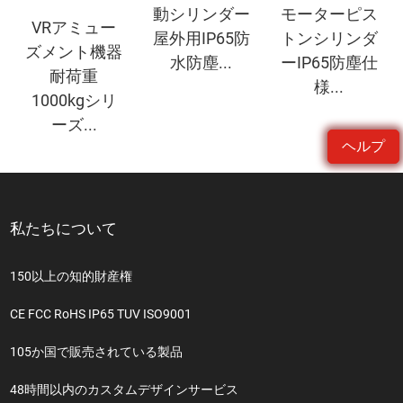
動シリンダー
モーターピス
VRアミュー
屋外用IP65防
トンシリンダ
ズメント機器
水防塵...
ーIP65防塵仕
耐荷重
様...
1000kgシリ
ーズ...
ヘルプ
私たちについて
150以上の知的財産権
CE FCC RoHS IP65 TUV ISO9001
105か国で販売されている製品
48時間以内のカスタムデザインサービス