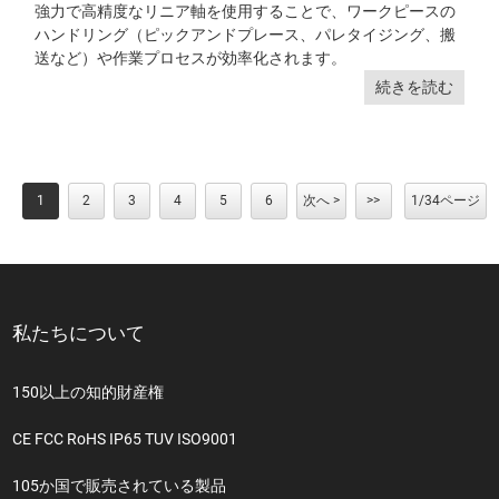
強力で高精度なリニア軸を使用することで、ワークピースの
ハンドリング（ピックアンドプレース、パレタイジング、搬
送など）や作業プロセスが効率化されます。
続きを読む
1
2
3
4
5
6
次へ >
>>
1/34ページ
私たちについて
150以上の知的財産権
CE FCC RoHS IP65 TUV ISO9001
105か国で販売されている製品