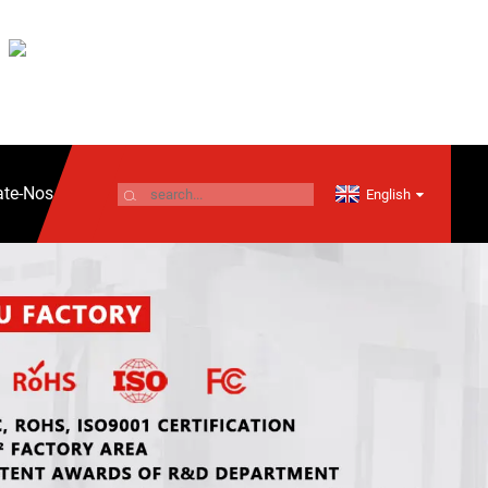
ate-Nos
English