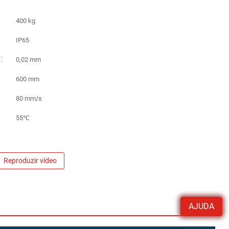
400 kg
IP65
:
0,02 mm
600 mm
80 mm/s
55℃
Reproduzir vídeo
AJUDA