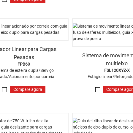
ador Linear para Cargas
Sistema de moviment
Pesadas
multieixo
FPB60
tema de esteira dupla/Serviço
FSL120XYZ-X
ado/Acionamento por correia
Estágio linear/Reforçad
Compare agora
Compare ago