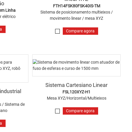
ão
FTH14FSK80FSK40IS-TM
em Linha
Sistema de posicionamento multieixos /
 elétrico
movimento linear / mesa XYZ
ra
Compare agora
Sistema Cartesiano Linear
industrial
FSL120XYZ-H1
Mesa XYZ/Horizontal/Multieixos
s / Sistema de
iano
Compare agora
ra