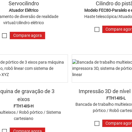
Servocilindro
Cilindro do pist
Atuador Elétrico
Modelo FEC80-Paralelo e 
amento de diversão de realidade
Haste telescópica/Atuador
virtual/cilindro elétrico
Compare ago
Compare agora
quina de gravação de 3
Impressão 3D de nível 
FTH14IS-L
eixos
Bancada de trabalho multieixo
FTH14IS-H
pórtico / Robô cartes
ltieixos / Robô pórtico / Sistema
cartesiano
Compare ago
Compare agora