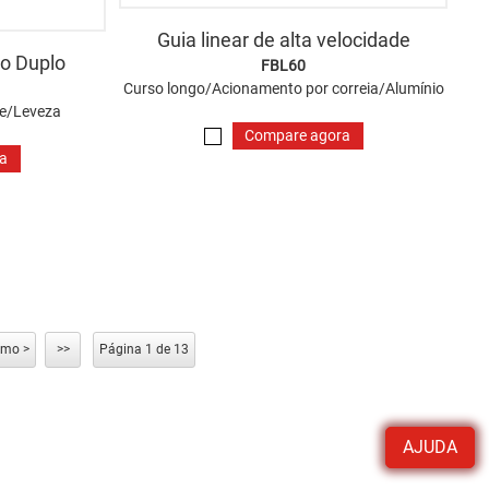
Guia linear de alta velocidade
xo Duplo
FBL60
Curso longo/Acionamento por correia/Alumínio
de/Leveza
Compare agora
ra
imo >
>>
Página 1 de 13
AJUDA