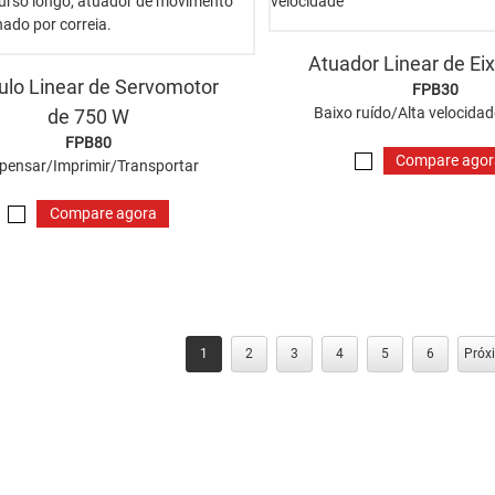
Atuador Linear de Ei
lo Linear de Servomotor
FPB30
Baixo ruído/Alta velocida
de 750 W
FPB80
Compare ago
spensar/Imprimir/Transportar
Compare agora
1
2
3
4
5
6
Próx