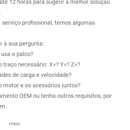
té 12 horas para sugerir a melhor solução
.
 serviço profissional, temos algumas
r à sua pergunta:
 usa o palco?
 traço necessário: X=? Y=? Z=?
ades de carga e velocidade?
o motor e os acessórios juntos?
amento OEM ou tenha outros requisitos, por
ém.
FPB30