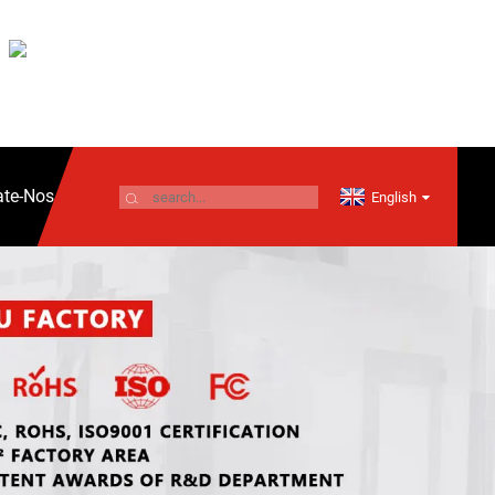
ate-Nos
English