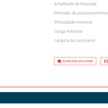
Amplitude de braçada:
Precisão de posicionamento
Velocidade máxima:
Carga máxima:
Largura da carroceria:
Envie-nos um e-mail