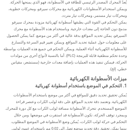
يُعدّ المحرك المصدر الرئيسي للطاقة في الأسطوانة، فهو الذي يمنحها الحركة.
ويمكن استخدام الأسطوانات الكهربائية مع محركات سيرفو، ومحركات خطوية،
ومحركات تيار مستمر، ومحركات تيار متردد.
يمكن التحكم في القوة التي يطبقها أسطوانة كهربائية مزودة بمحرك سيرفو
مدمج دون الحاجة إلى معدات خارجية. وباستخدام هذه الأسطوانة مع محرك
السيرفو، يمكن تحديد المواقع بدقة عالية في أكثر من موضع. كما يمكن الحصول
على معلومات حول عملية تحديد المواقع. ويمكن تغيير قيم السرعة والتسارع
للأسطوانة الكهربائية أثناء العملية. ويمكن التحكم في جميع هذه العمليات بواسطة
وحدة تحكم منطقية قابلة للبرمجة (PLC). أما بالنسبة لأنواع أخرى من مولدات
الحركة، فيمكن تنفيذ هذه العمليات بإضافة معدات خارجية (مستشعر، مقياس
خطي، إلخ).
ميزات الأسطوانة الكهربائية
1. التحكم في الموضع باستخدام أسطوانة كهربائية
يُمكن تحقيق تحديد دقيق للمواقع في أكثر من موضع باستخدام الأسطوانات
الكهربائية. وتعتمد دقة تحديد المواقع على دقة لولب الكرات وعنصر قراءة
الموضع المستخدم. تتحرك الأسطوانة مسافة لولب الكرات مع كل دورة للمحرك.
وبمجرد توقف الحركة، تكون الأسطوانة قد استقرت في موضعها. ومن خلال
التحكم في حركة لولب الكرات، يُمكن وضع الأسطوانة في الموضع المطلوب.
بينما يمكن تحقيق دقة تحديد موضع تصل إلى 0.02 مم باستخدام عمود لولبي