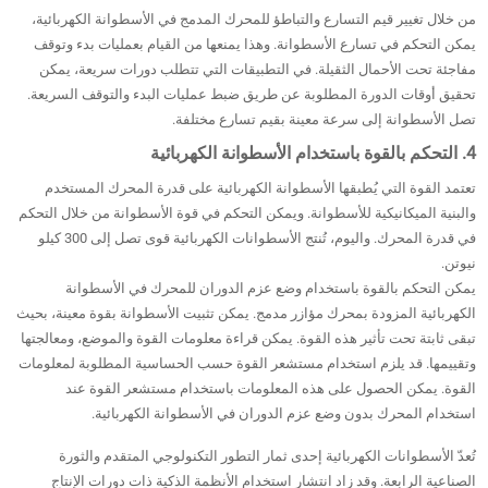
من خلال تغيير قيم التسارع والتباطؤ للمحرك المدمج في الأسطوانة الكهربائية،
يمكن التحكم في تسارع الأسطوانة. وهذا يمنعها من القيام بعمليات بدء وتوقف
مفاجئة تحت الأحمال الثقيلة. في التطبيقات التي تتطلب دورات سريعة، يمكن
تحقيق أوقات الدورة المطلوبة عن طريق ضبط عمليات البدء والتوقف السريعة.
تصل الأسطوانة إلى سرعة معينة بقيم تسارع مختلفة.
4. التحكم بالقوة باستخدام الأسطوانة الكهربائية
تعتمد القوة التي يُطبقها الأسطوانة الكهربائية على قدرة المحرك المستخدم
والبنية الميكانيكية للأسطوانة. ويمكن التحكم في قوة الأسطوانة من خلال التحكم
في قدرة المحرك. واليوم، تُنتج الأسطوانات الكهربائية قوى تصل إلى 300 كيلو
نيوتن.
يمكن التحكم بالقوة باستخدام وضع عزم الدوران للمحرك في الأسطوانة
الكهربائية المزودة بمحرك مؤازر مدمج. يمكن تثبيت الأسطوانة بقوة معينة، بحيث
تبقى ثابتة تحت تأثير هذه القوة. يمكن قراءة معلومات القوة والموضع، ومعالجتها
وتقييمها. قد يلزم استخدام مستشعر القوة حسب الحساسية المطلوبة لمعلومات
القوة. يمكن الحصول على هذه المعلومات باستخدام مستشعر القوة عند
استخدام المحرك بدون وضع عزم الدوران في الأسطوانة الكهربائية.
تُعدّ الأسطوانات الكهربائية إحدى ثمار التطور التكنولوجي المتقدم والثورة
الصناعية الرابعة. وقد زاد انتشار استخدام الأنظمة الذكية ذات دورات الإنتاج