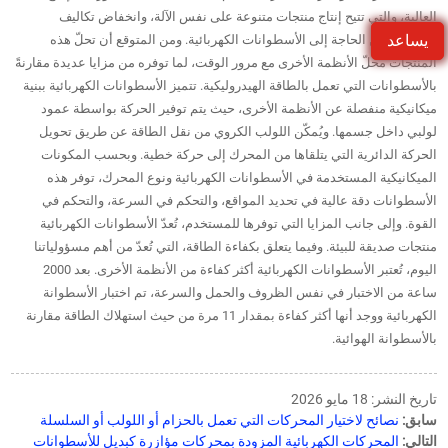
العالية، والتي تتيح إنتاج منتجات متنوعة على نفس الآلة، وانخفاض تكاليف
يساعد
التشغيل، من الحاجة إلى الأسطوانات الكهربائية. ومن المتوقع أن تحلّ هذه
المنتجات محلّ الأنظمة الأخرى مع مرور الوقت، لما توفره من مزايا عديدة مقارنةً
بالأسطوانات التي تعمل بالطاقة الهيدروليكية. تتميز الأسطوانات الكهربائية ببنية
ميكانيكية منفصلة عن الأنظمة الأخرى، حيث يتم توفير الحركة بواسطة عمود
لولبي داخل جسمها. ويُمكّن اللولب الكروي من نقل الطاقة عن طريق تحويل
الحركة الدائرية التي يتلقاها من المحرك إلى حركة خطية. وبحسب المكونات
الميكانيكية المستخدمة في الأسطوانات الكهربائية ونوع المحرك، توفر هذه
الأسطوانات دقة عالية في تحديد المواقع، والتحكم في السرعة، والتحكم في
القوة. وإلى جانب المزايا التي توفرها للمستخدم، تُعدّ الأسطوانات الكهربائية
منتجات صديقة للبيئة. وفيما يتعلق بكفاءة الطاقة، التي تُعدّ من أهم مسؤولياتنا
اليوم، تُعتبر الأسطوانات الكهربائية أكثر كفاءة من الأنظمة الأخرى. بعد 2000
ساعة من الاختبار في نفس الظروف والحمل والسرعة، تم اختبار الأسطوانة
الكهربائية ووجد أنها أكثر كفاءة بمقدار 11 مرة من حيث استهلاك الطاقة مقارنة
بالأسطوانة الهوائية.
تاريخ النشر: 18 مايو 2026
سابق:
نصائح لاختيار المحركات التي تعمل بالحزام أو اللولب أو السلسلة
التالي:
المحركات الكهربائية المزودة بمحركات مؤازرة كبديل للأسطوانات