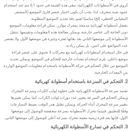
كروي في الأسطوانات الكهربائية، تبقى هذه القيمة في حدود 0.1 مم عند استخدام
عمود شبه منحرف. لذا، يجب أن يكون اختيار عنصر قارئ الموضع (المشفر،
المقياس الخطي، إلخ) مناسبًا لقيم دقة تحديد الموضع المطلوبة.
بفضل أسطوانة كهربائية مدمجة بمحرك مؤازر، يمكن قراءة معلومات الموضع
دون الحاجة إلى عناصر خارجية. ويمكن معالجة هذه المعلومات وتقييمها. تنتقل
الأسطوانة إلى موضعها الثاني بعد بقائها لفترة وجيزة في موضعها الأول. ولا يقتصر
عدد المواضع على اثنين، بل يمكن زيادته.
في حال استخدام أسطوانات كهربائية مع محركات لا تحتوي على عنصر قراءة
موضع داخلي، يلزم استخدام معدات خارجية للتحكم في الموضع. ويمكن تحديد
الموضع من خلال التحكم في حركة الأسطوانة باستخدام معلومات الموضع الواردة
من المعدات الخارجية.
2. التحكم في السرعة باستخدام أسطوانة كهربائية
تعتمد سرعة الأسطوانة الكهربائية على خطوة لولب الكرات وسرعة المحرك.
ويمكن التحكم في السرعة بتغيير عدد دورات لولب الكرات، كما يمكن تغييرها
بتغيير سرعة المحرك أثناء الحركة. ويمكن تقليل هدر الوقت بضبط التسارعات
وفقًا للتطبيق. فبينما تتحرك الأسطوانة بسرعة منخفضة للوصول إلى موضعها
الأول، فإنها بعد فترة زمنية معينة تتحرك بسرعة أعلى للوصول إلى موضعها الثاني.
3. التحكم في تسارع الأسطوانة الكهربائية