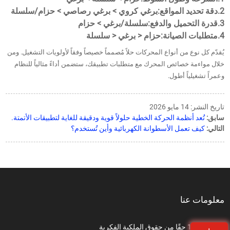
2.
دقة تحديد المواقع:
برغي كروي > برغي رصاصي > حزام/سلسلة
3.
قدرة التحميل والدفع:
سلسلة/برغي > حزام
4.
متطلبات الصيانة:
حزام < برغي < سلسلة
يُقدّم كل نوع من أنواع المحركات حلاً مُصمماً خصيصاً وفقاً لأولويات التشغيل. ومن
خلال مواءمة خصائص المحرك مع متطلبات تطبيقك، ستضمن أداءً مثالياً للنظام
وعمراً تشغيلياً أطول.
تاريخ النشر: 14 مايو 2026
سابق:
تُعد أنظمة الحركة الخطية حلولاً قوية ودقيقة للغاية لتطبيقات الأتمتة.
التالي:
كيف تعمل الأسطوانة الكهربائية وأين تُستخدم؟
معلومات عنا
أكثر من 150 حقًا من حقوق الملكية الفكرية