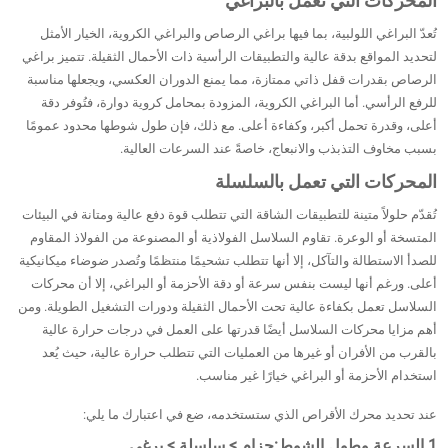
المحركات التي تعمل بالبراغي
تُعدّ البراغي اللولبية، بما فيها براغي الرصاص والبراغي الكروية، الخيار الأمثل
لتحديد المواقع بدقة عالية والتطبيقات الرأسية ذات الأحمال الثقيلة. تتميز براغي
الرصاص بقدرات قفل ذاتي ممتازة، مما يمنع الدوران العكسي، ويجعلها مناسبة
للرفع الرأسي. أما البراغي الكروية، المزودة بمحامل كروية دوارة، فتُوفر دقة
أعلى، وقدرة تحمل أكبر، وكفاءة أعلى. مع ذلك، فإن طول شوطها محدود عمومًا
بسبب مخاوف التذبذب والانبعاج، خاصةً عند السرعات العالية.
المحركات التي تعمل بالسلسلة
تُقدّم حلولاً متينة للتطبيقات الشاقة التي تتطلب قوة دفع عالية ومتانة في البيئات
المتسخة أو الوعرة. تقاوم السلاسل الفولاذية أو المصنوعة من الفولاذ المقاوم
للصدأ الاستطالة والتآكل، إلا أنها تتطلب تشحيمًا منتظمًا وتُصدر ضوضاء ميكانيكية
أعلى. ورغم أنها ليست بنفس سرعة أو دقة الأحزمة أو البراغي، إلا أن محركات
السلاسل تعمل بكفاءة عالية تحت الأحمال الثقيلة ودورات التشغيل الطويلة. ومن
أهم مزايا محركات السلاسل أيضًا قدرتها على العمل في درجات حرارة عالية
بالقرب من الأفران أو غيرها من العمليات التي تتطلب حرارة عالية، حيث يُعد
استخدام الأحزمة أو البراغي خيارًا غير مناسب.
عند تحديد محرك الأقراص الذي ستستخدمه، ضع في اعتبارك ما يلي:
1.
السرعة وطول الشوط:
حزام > سلسلة > برغي