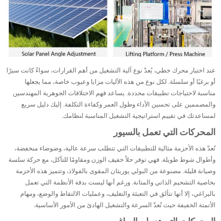
عند اختيار محرك خطي، يُعدّ نوع آلية التشغيل من أهم القرارات، سواءً كانت سيرًا
أو برغيًا أو سلسلة. لكل نوع من هذه الآليات مزايا وعيوب خاصة، مما يجعلها
مناسبة لاحتياجات تطبيقات محددة. يساعد فهم الاختلافات الجوهرية المهندسين
والمصممين على تحسين الأداء وطول العمر وكفاءة التكلفة. إليك دليل سريع
لمساعدتك في تقييم استراتيجية التشغيل المناسبة لنظامك.
المحركات التي تعمل بالسيور
تُعدّ هذه الأحزمة مثالية للتطبيقات التي تتطلب سرعة عالية، وضوضاء منخفضة،
وأطوال شوط طويلة. فهي توفر حلاً خفيف الوزن ومقاومًا للتآكل، مع حركة سلسة
وصيانة قليلة. مصنوعة من البولي يوريثان المقوى بالفولاذ، وتتميز هذه الأحزمة
بخاصية التشحيم الذاتي والمتانة. ورغم أنها ليست بدقة الأنظمة التي تعمل
بالبراغي، إلا أنها تتألق في التعبئة والتغليف، وعمليات الالتقاط والوضع، ومهام
الأتمتة الخفيفة حيث تُعدّ السرعة والتشغيل الهادئ من الأمور الأساسية.