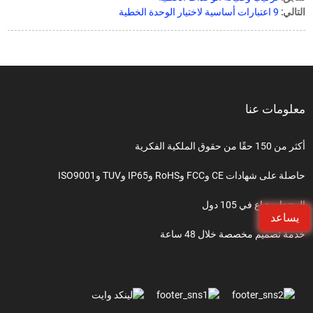
التالي:
9 اعتبارات أساسية لاختيار الوحدة الخطية
معلومات عنا
أكثر من 150 حقًا من حقوق الملكية الفكرية
حاصلة على شهادات CE وFCC وRoHS وIP65 وTUV وISO9001
المنتجات تباع في 105 دول
يساعد
خدمة تصميم مخصصة خلال 48 ساعة