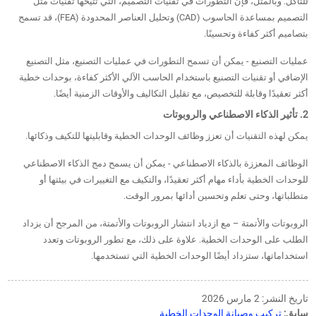
للتآكل. وبالمثل، فإن التطورات في تقنيات التصميم، التي تتيحها تقنيات مثل
التصميم بمساعدة الحاسوب (CAD) وتحليل العناصر المحدودة (FEA)، قد تسمح
بتصاميم أكثر كفاءة وتحسينًا.
عمليات التصنيع - يمكن أن تسمح التطورات في عمليات التصنيع، مثل التصنيع
الإضافي أو تقنيات التصنيع باستخدام الحاسب الآلي الأكثر كفاءة، بوحدات خطية
أكثر تعقيدًا وقابلة للتخصيص، مع تقليل التكاليف والأوقات الزمنية أيضًا.
2. تأثير الذكاء الاصطناعي والروبوتات
يمكن لهذه التقنيات أن تعزز وظائف الوحدات الخطية وقابليتها للتكيف وذكائها.
الوظائف المعززة بالذكاء الاصطناعي - يمكن أن يسمح دمج الذكاء الاصطناعي
للوحدات الخطية بأداء مهام أكثر تعقيدًا، والتكيف مع التغييرات في بيئتها أو
متطلباتها، وحتى تعلم وتحسين أدائها بمرور الوقت.
الروبوتات والأتمتة – مع ازدياد انتشار الروبوتات والأتمتة، من المرجح أن يزداد
الطلب على الوحدات الخطية. علاوة على ذلك، مع تطور الروبوتات وتعدد
استخداماتها، ستزداد أيضًا الوحدات الخطية التي تستخدمها.
تاريخ النشر: 2 مارس 2026
سابق:
تركيب وصيانة الوحدات الخطية