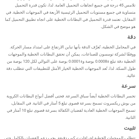
تلامس 45 درجة في جميع اتجاهات التحميل العامة. لذا، تكون قدرة التحميل
متساوية في جميع مستويات التحميل الرئيسية الأربعة في الموجهات الخطية. في
المقابل، تعتمد قدرة التحميل في البطانات الخطية على اتجاه تطبيق التحميل كما
هو موضح في الشكل.
دقة
في المحامل الخطية، تُعرَّف الدقة بأنها تباين الارتفاع على امتداد مسار الحركة.
ووفقًا لشركة تومسون للصناعات، يمكن أن تحقق البطانات الخطية والموجهات
الخطية دقة تبلغ ±0.0008 بوصة و±0.0001 بوصة على التوالي لكل 120 بوصة من
طول السكة. لذا، تُعد الموجهات الخطية الخيار الأمثل للتطبيقات التي تتطلب دقة
عالية.
سرعة
تخسر البطانات الخطية أيضاً سباق السرعة. فحتى أفضل أنواع البطانات الكروية
من بوش ريكسروث تسمح بسرعة قصوى تبلغ 5 أمتار في الثانية. في المقابل،
تسمح الموجهات الخطية العادية لقضبان الكفالة بسرعة قصوى تبلغ 10 أمتار في
الثانية.
تثبيت
تتطلب الموجهات الخطية إجراءات تركيب دقيقة. يجب دعم القضبان بالكامل حتى