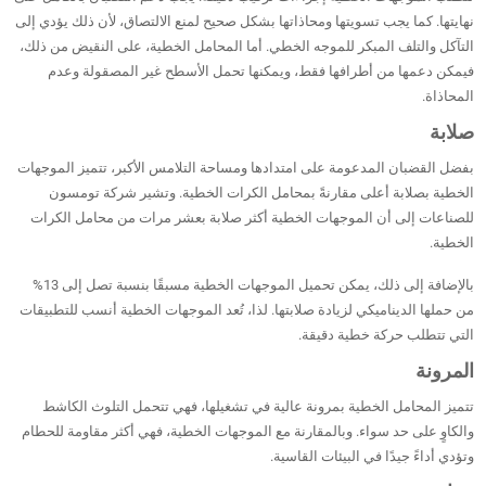
نهايتها. كما يجب تسويتها ومحاذاتها بشكل صحيح لمنع الالتصاق، لأن ذلك يؤدي إلى
التآكل والتلف المبكر للموجه الخطي. أما المحامل الخطية، على النقيض من ذلك،
فيمكن دعمها من أطرافها فقط، ويمكنها تحمل الأسطح غير المصقولة وعدم
المحاذاة.
صلابة
بفضل القضبان المدعومة على امتدادها ومساحة التلامس الأكبر، تتميز الموجهات
الخطية بصلابة أعلى مقارنةً بمحامل الكرات الخطية. وتشير شركة تومسون
للصناعات إلى أن الموجهات الخطية أكثر صلابة بعشر مرات من محامل الكرات
الخطية.
بالإضافة إلى ذلك، يمكن تحميل الموجهات الخطية مسبقًا بنسبة تصل إلى 13%
من حملها الديناميكي لزيادة صلابتها. لذا، تُعد الموجهات الخطية أنسب للتطبيقات
التي تتطلب حركة خطية دقيقة.
المرونة
تتميز المحامل الخطية بمرونة عالية في تشغيلها، فهي تتحمل التلوث الكاشط
والكاوٍ على حد سواء. وبالمقارنة مع الموجهات الخطية، فهي أكثر مقاومة للحطام
وتؤدي أداءً جيدًا في البيئات القاسية.