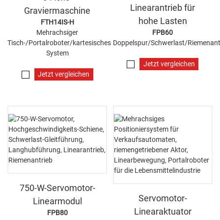
Linearantrieb für
Graviermaschine
hohe Lasten
FTH14IS-H
Mehrachsiger
FPB60
Tisch-/Portalroboter/kartesisches
Doppelspur/Schwerlast/Riemenant
System
Jetzt vergleichen
Jetzt vergleichen
750-W-Servomotor-
Servomotor-
Linearmodul
Linearaktuator
FPB80