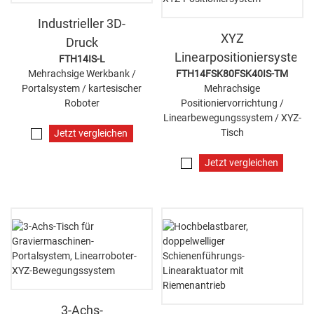
Industrieller 3D-
XYZ
Druck
Linearpositioniersystem
FTH14IS-L
Mehrachsige Werkbank /
FTH14FSK80FSK40IS-TM
Portalsystem / kartesischer
Mehrachsige
Roboter
Positioniervorrichtung /
Linearbewegungssystem / XYZ-
Tisch
Jetzt vergleichen
Jetzt vergleichen
3-Achs-