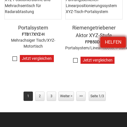
Portalsystem
Riemengetriebener
FTB17XYZ-H
Aktor XYZ-Stufe
Mehrachsiger Tisch/XYZ-
HELFEN
FPB50D-L
Motortisch
Portalsystem/Linearroboter/Positi
Jetzt vergleichen
Jetzt vergleichen
1
2
3
Weiter >
>>
Seite 1/3