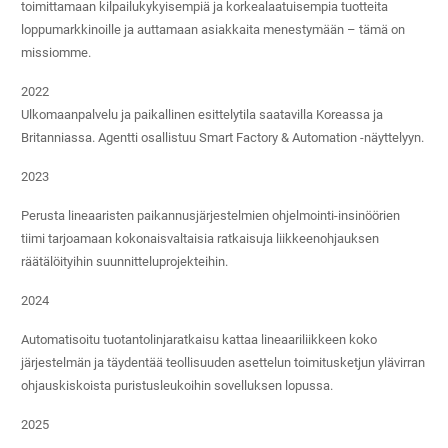
toimittamaan kilpailukykyisempiä ja korkealaatuisempia tuotteita
loppumarkkinoille ja auttamaan asiakkaita menestymään – tämä on
missiomme.
2022
Ulkomaanpalvelu ja paikallinen esittelytila ​​saatavilla Koreassa ja
Britanniassa. Agentti osallistuu Smart Factory & Automation -näyttelyyn.
2023
Perusta lineaaristen paikannusjärjestelmien ohjelmointi-insinöörien
tiimi tarjoamaan kokonaisvaltaisia ​​ratkaisuja liikkeenohjauksen
räätälöityihin suunnitteluprojekteihin.
2024
Automatisoitu tuotantolinjaratkaisu kattaa lineaariliikkeen koko
järjestelmän ja täydentää teollisuuden asettelun toimitusketjun ylävirran
ohjauskiskoista puristusleukoihin sovelluksen lopussa.
2025