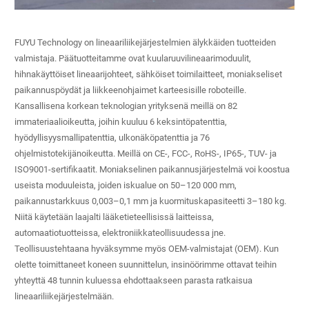
FUYU Technology on lineaariliikejärjestelmien älykkäiden tuotteiden
valmistaja. Päätuotteitamme ovat kuularuuvilineaarimoduulit,
hihnakäyttöiset lineaarijohteet, sähköiset toimilaitteet, moniakseliset
paikannuspöydät ja liikkeenohjaimet karteesisille roboteille.
Kansallisena korkean teknologian yrityksenä meillä on 82
immateriaalioikeutta, joihin kuuluu 6 keksintöpatenttia,
hyödyllisyysmallipatenttia, ulkonäköpatenttia ja 76
ohjelmistotekijänoikeutta. Meillä on CE-, FCC-, RoHS-, IP65-, TUV- ja
ISO9001-sertifikaatit. Moniakselinen paikannusjärjestelmä voi koostua
useista moduuleista, joiden iskualue on 50–120 000 mm,
paikannustarkkuus 0,003–0,1 mm ja kuormituskapasiteetti 3–180 kg.
Niitä käytetään laajalti lääketieteellisissä laitteissa,
automaatiotuotteissa, elektroniikkateollisuudessa jne.
Teollisuustehtaana hyväksymme myös OEM-valmistajat (OEM). Kun
olette toimittaneet koneen suunnittelun, insinöörimme ottavat teihin
yhteyttä 48 tunnin kuluessa ehdottaakseen parasta ratkaisua
lineaariliikejärjestelmään.