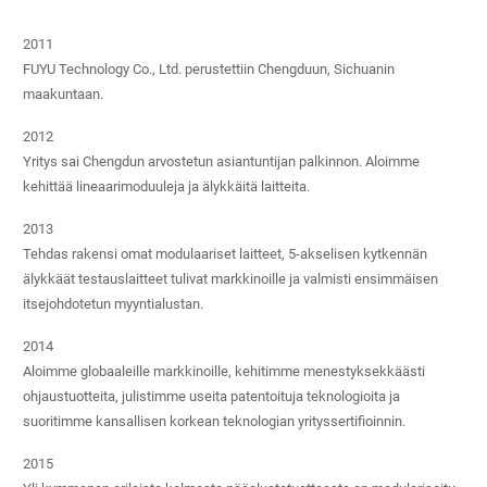
2011
FUYU Technology Co., Ltd. perustettiin Chengduun, Sichuanin
maakuntaan.
2012
Yritys sai Chengdun arvostetun asiantuntijan palkinnon. Aloimme
kehittää lineaarimoduuleja ja älykkäitä laitteita.
2013
Tehdas rakensi omat modulaariset laitteet, 5-akselisen kytkennän
älykkäät testauslaitteet tulivat markkinoille ja valmisti ensimmäisen
itsejohdotetun myyntialustan.
2014
Aloimme globaaleille markkinoille, kehitimme menestyksekkäästi
ohjaustuotteita, julistimme useita patentoituja teknologioita ja
suoritimme kansallisen korkean teknologian yrityssertifioinnin.
2015