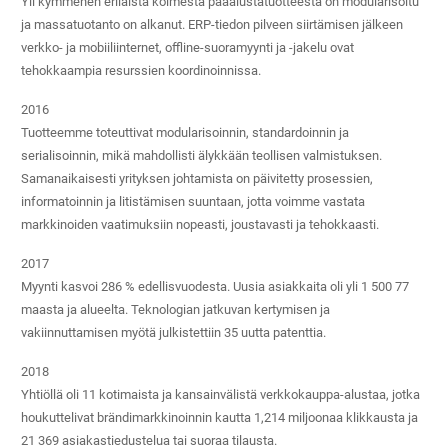
Yli kymmenen erilaista kolmesta pääalustatuotteesta on modularisoitu
ja massatuotanto on alkanut. ERP-tiedon pilveen siirtämisen jälkeen
verkko- ja mobiiliinternet, offline-suoramyynti ja -jakelu ovat
tehokkaampia resurssien koordinoinnissa.
2016
Tuotteemme toteuttivat modularisoinnin, standardoinnin ja
serialisoinnin, mikä mahdollisti älykkään teollisen valmistuksen.
Samanaikaisesti yrityksen johtamista on päivitetty prosessien,
informatoinnin ja litistämisen suuntaan, jotta voimme vastata
markkinoiden vaatimuksiin nopeasti, joustavasti ja tehokkaasti.
2017
Myynti kasvoi 286 % edellisvuodesta. Uusia asiakkaita oli yli 1 500 77
maasta ja alueelta. Teknologian jatkuvan kertymisen ja
vakiinnuttamisen myötä julkistettiin 35 uutta patenttia.
2018
Yhtiöllä oli 11 kotimaista ja kansainvälistä verkkokauppa-alustaa, jotka
houkuttelivat brändimarkkinoinnin kautta 1,214 miljoonaa klikkausta ja
21 369 asiakastiedustelua tai suoraa tilausta.