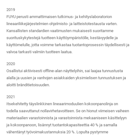
2019
FUYU perusti ammattimaisen tutkimus- ja kehityslaboratorion
lineaariliikejärjestelmien ohjelmisto- ja laitteistotestausta varten.
Kansallisten standardien vaatimusten mukaisesti suoritamme
suorituskykytestejä tuotteen käyttöympäristölle, kestävyydelle ja
käyttömelulle, jotta voimme tarkastaa tuotantoprosessin täydellisesti ja
valvoa tarkasti valmiin tuotteen laatua.
2020
Osallistui aktiivisesti offline-alan näyttelyihin, sai laajaa tunnustusta
alalla ja uusien ja vanhojen asiakkaiden yksimielisen tunnustuksen ja
aloitti bränditietoisuuden.
2021
Itsekehitetty täyslinkkinen lineaarimoduulien kokoonpanolinja on
todella saavuttanut nollavirhetavoitteen. Se on hionut viimeisen vaiheen
materiaalien varastoinnista ja varastoinnista mekaaniseen käsittelyyn
ja kokoonpanoon, lisännyt tuotantokapasiteettia 40 % ja samalla
vähentänyt työvoimakustannuksia 20 %. Lopulta pystymme