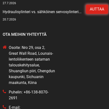
27.7.2026
AUTTAA
Hydraulisylinteri vs. sähköinen servosylinteri...
20.7.2026
OTA MEIHIN YHTEYTTÄ
Osoite: Nro 29, osa 2,
Great Wall Road, Lounais-
lentoliikenteen sataman
talouskehitysalue,
Shuangliun piiri, Chengdun
kaupunki, Sichuanin
maakunta, Kiina
Puhelin: +86-138-8070-
2691
E-mail: