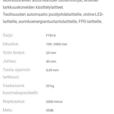
teollisuusrailien automaattiset tuotantolinjat, erilaiset
tarkkuuskoneiden käsittelylaitteet.
Teollisuuden automaatio puolijohdelaitteille, online-LED-
laitteille, aurinkoenergiantuotantolaitteille, FPD-laitteille.
Sarja:
FTB14
Iskualue:
100–3500 mm
Vyön leveys:
25 mm
Johtaa:
40 mm
Toista sijainnin
0,05 mm
tarkkuus:
Vaakasuora
25 kg
kuormakapasiteetti:
Nopeusalue:
2000 mm/s
Melu:
55dB