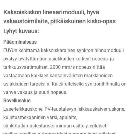
Kaksoiskiskon lineaarimoduuli, hyvä
vakaustoimilaite, pitkäiskuinen kisko-opas
Lyhyt kuvaus:
Pääominaisuus
FUYUn kehittämä kaksoiskarainen synkronihihnamoduuli
pystyy tyydyttämään asiakkaiden korkeat nopeus- ja
tarkkuusvaatimukset. 2000 mm/s nopeus riittää
vastaamaan kaikkien kansainvälisten markkinoiden
asiakkaiden tarpeisiin. Kaksiraiteisella synkronihihnalla on
vahva vakaus ja suuri nopeus.
Sovellusalue
Laserleikkauskone, PV-taustalevyn leikkauskaiverruskone,
kuljetusmekaaninen varsi, apulaite,
sähkötutkimustestaustoiminnan esittely, erilaiset