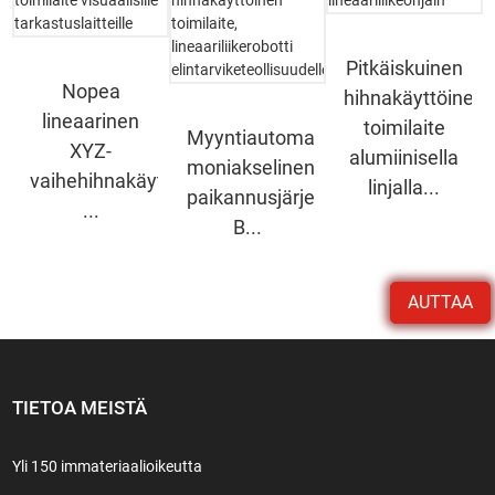
Pitkäiskuinen
Nopea
hihnakäyttöinen
lineaarinen
toimilaite
Myyntiautomaatin
XYZ-
alumiinisella
moniakselinen
vaihehihnakäyttöinen
linjalla...
paikannusjärjestelmä
...
B...
AUTTAA
TIETOA MEISTÄ
Yli 150 immateriaalioikeutta