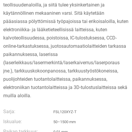
teollisuudenaloilla, ja siitä tulee yksinkertainen ja
käytännöllinen mekaaninen varsi. Sitä käytetään
pääasiassa pölyttömissä työpajoissa tai erikoisaloilla, kuten
elektroniikka- ja lääketieteellisissä laitteissa, kuten
kalvoteollisuudessa, poistoissa, IC-tulostuksessa, CCD-
online-tarkastuksessa, juotosautomaatiolaitteiden tarkassa
paikannuksessa, laserissa
(laserleikkaus/lasermerkintä/laserkaiverrus/laserporaus
jne.), tarkkuuskokoonpanossa, tarkkuustyöstökoneissa,
puolijohteiden tuotantolaitteissa, paikannuksessa,
elektroniikan tuotantolaitteissa ja 3D-tulostuslaitteissa sekä
muilla aloilla.
Sarja:
FSL120XYZ-T
Iskualue:
50–1500 mm
Paikan tarkkuus:
0,01 mm