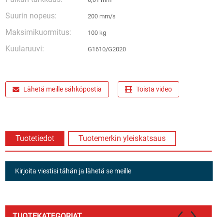
Suurin nopeus:
200 mm/s
Maksimikuormitus:
100 kg
Kuularuuvi:
G1610/G2020
Lähetä meille sähköpostia
Toista video
Tuotetiedot
Tuotemerkin yleiskatsaus
Kirjoita viestisi tähän ja lähetä se meille
TUOTEKATEGORIAT