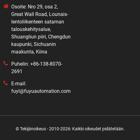
Osoite: Nro 29, osa 2,
Great Wall Road, Lounais-
lentoliikenteen sataman
talouskehitysalue,
Shuangliun piiri, Chengdun
kaupunki, Sichuanin
maakunta, Kiina
Puhelin: +86-138-8070-
2691
E-mail:
fuyl@fuyuautomation.com
© Tekijänoikeus - 2010-2026: Kaikki oikeudet pidätetään.