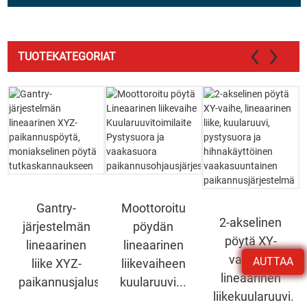
TUOTEKATEGORIAT
Gantry-
Moottoroitu
2-akselinen
järjestelmän
pöydän
pöytä XY-
lineaarinen
lineaarinen
vaiheen
AUTTAA
liike XYZ-
liikevaiheen
lineaarinen
paikannusjalusta...
kuularuuvi...
liikekuularuuvi...