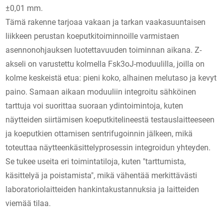
±0,01 mm.
Tämä rakenne tarjoaa vakaan ja tarkan vaakasuuntaisen
liikkeen perustan koeputkitoiminnoille varmistaen
asennonohjauksen luotettavuuden toiminnan aikana. Z-
akseli on varustettu kolmella Fsk3oJ-moduulilla, joilla on
kolme keskeistä etua: pieni koko, alhainen melutaso ja kevyt
paino. Samaan aikaan moduuliin integroitu sähköinen
tarttuja voi suorittaa suoraan ydintoimintoja, kuten
näytteiden siirtämisen koeputkitelineestä testauslaitteeseen
ja koeputkien ottamisen sentrifugoinnin jälkeen, mikä
toteuttaa näytteenkäsittelyprosessin integroidun yhteyden.
Se tukee useita eri toimintatiloja, kuten "tarttumista,
käsittelyä ja poistamista", mikä vähentää merkittävästi
laboratoriolaitteiden hankintakustannuksia ja laitteiden
viemää tilaa.