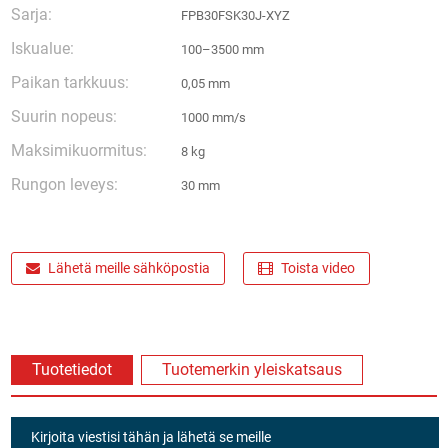
Sarja:
FPB30FSK30J-XYZ
Iskualue:
100–3500 mm
Paikan tarkkuus:
0,05 mm
Suurin nopeus:
1000 mm/s
Maksimikuormitus:
8 kg
Rungon leveys:
30 mm
Lähetä meille sähköpostia
Toista video
Tuotetiedot
Tuotemerkin yleiskatsaus
Kirjoita viestisi tähän ja lähetä se meille