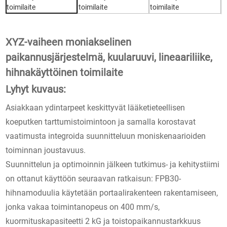
XYZ-vaiheen moniakselinen
paikannusjärjestelmä, kuularuuvi, lineaariliike,
hihnakäyttöinen toimilaite
Lyhyt kuvaus:
Asiakkaan ydintarpeet keskittyvät lääketieteellisen
koeputken tarttumistoimintoon ja samalla korostavat
vaatimusta integroida suunnitteluun moniskenaarioiden
toiminnan joustavuus.
Suunnittelun ja optimoinnin jälkeen tutkimus- ja kehitystiimi
on ottanut käyttöön seuraavan ratkaisun: FPB30-
hihnamoduulia käytetään portaalirakenteen rakentamiseen,
jonka vakaa toimintanopeus on 400 mm/s,
kuormituskapasiteetti 2 kG ja toistopaikannustarkkuus