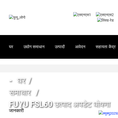
घर
उद्योग समाधान
उत्पादों
आवेदन
सहायता केंद्र
घर
समाचार
FUYU FSL60 उत्पाद अपडेट घोषणा
जानकारी