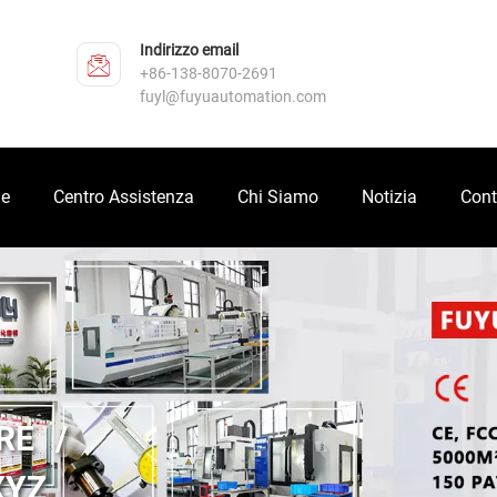
Indirizzo email
+86-138-8070-2691
fuyl@fuyuautomation.com
ne
Centro Assistenza
Chi Siamo
Notizia
Cont
RE
XYZ