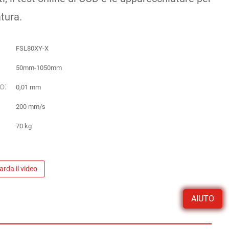
tura.
FSL80XY-X
50mm-1050mm
o:
0,01 mm
200 mm/s
70 kg
rda il video
AIUTO