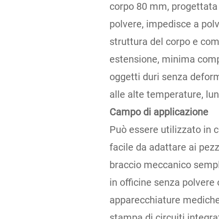
corpo 80 mm, progettata pe
polvere, impedisce a polve
struttura del corpo e co
estensione, minima compr
oggetti duri senza deforma
alle alte temperature, lu
Campo di applicazione
Può essere utilizzato in 
facile da adattare ai pezzi
braccio meccanico sempli
in officine senza polvere 
apparecchiature mediche, 
stampa di circuiti integra