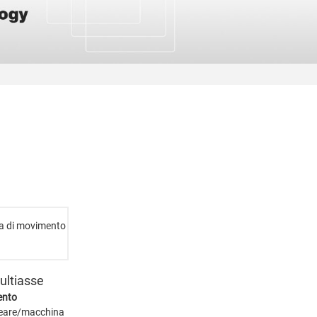
ultiasse
ento
neare/macchina