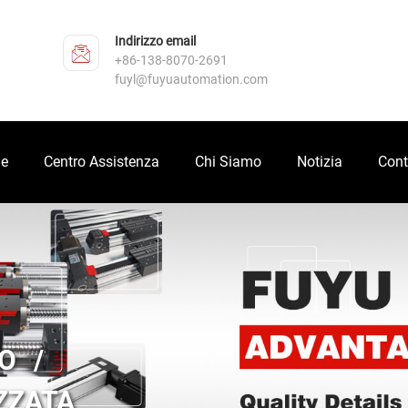
Indirizzo email
+86-138-8070-2691
fuyl@fuyuautomation.com
ne
Centro Assistenza
Chi Siamo
Notizia
Cont
O
ZZATA