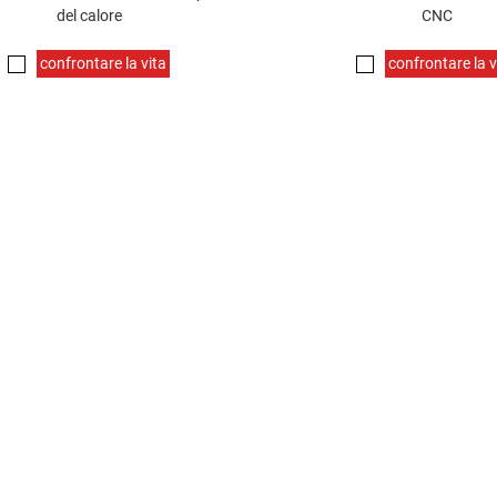
del calore
CNC
confrontare la vita
confrontare la v