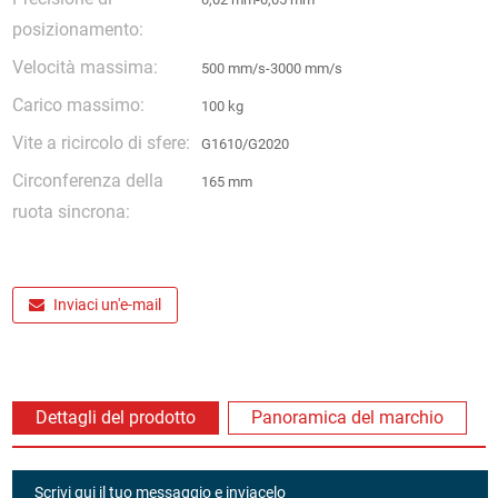
posizionamento:
Velocità massima:
500 mm/s-3000 mm/s
Carico massimo:
100 kg
Vite a ricircolo di sfere:
G1610/G2020
Circonferenza della
165 mm
ruota sincrona:
Inviaci un'e-mail
Dettagli del prodotto
Panoramica del marchio
Scrivi qui il tuo messaggio e inviacelo