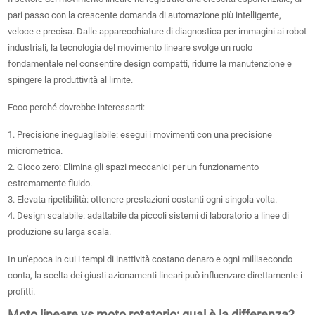
pari passo con la crescente domanda di automazione più intelligente,
veloce e precisa. Dalle apparecchiature di diagnostica per immagini ai robot
industriali, la tecnologia del movimento lineare svolge un ruolo
fondamentale nel consentire design compatti, ridurre la manutenzione e
spingere la produttività al limite.
Ecco perché dovrebbe interessarti:
1. Precisione ineguagliabile: esegui i movimenti con una precisione
micrometrica.
2. Gioco zero: Elimina gli spazi meccanici per un funzionamento
estremamente fluido.
3. Elevata ripetibilità: ottenere prestazioni costanti ogni singola volta.
4. Design scalabile: adattabile da piccoli sistemi di laboratorio a linee di
produzione su larga scala.
In un'epoca in cui i tempi di inattività costano denaro e ogni millisecondo
conta, la scelta dei giusti azionamenti lineari può influenzare direttamente i
profitti.
Moto lineare vs moto rotatorio: qual è la differenza?