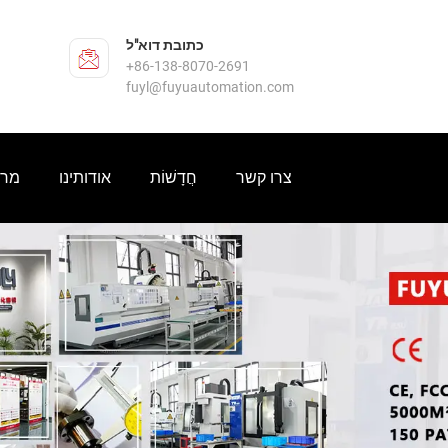
כתובת דוא"ל
‎+86-138-8070-2691
fuyl@fuyuautomation.com
צרו קשר
חֲדָשׁוֹת
אודותינו
מרכ