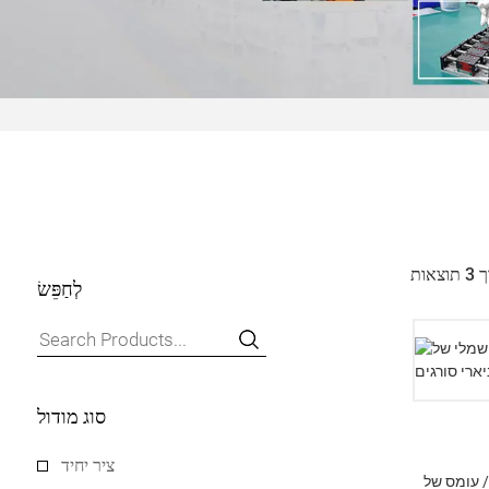
לְחַפֵּשׂ
סוג מודול
ציר יחיד
"מ / מהלך 3700 מ"מ / עומס של