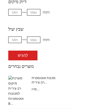
דיוק מיקום
mm
שבץ יעיל
mm
לְהַגִישׁ
מוצרים נבחרים
מכונת אוטומטית
רב-צירית...
פויו...