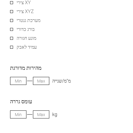
צירי XY
צירי XYZ
מערכת גנטרי
בורג כדורי
מונע חגורה
עמיד לאבק
מהירות מדורגת
מ"מ/שנייה
עומס גררה
kg