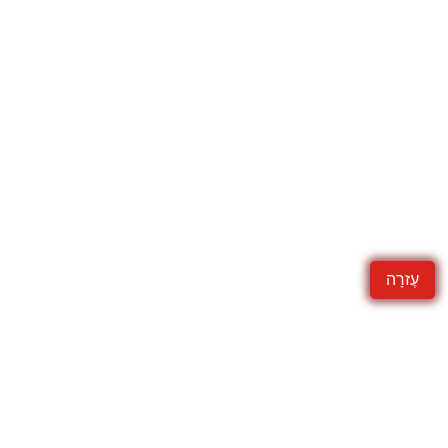
עֶזרָה