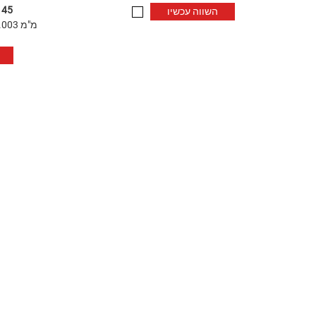
145
השווה עכשיו
ללא חופש פעולה/1350N/0.003 מ"מ