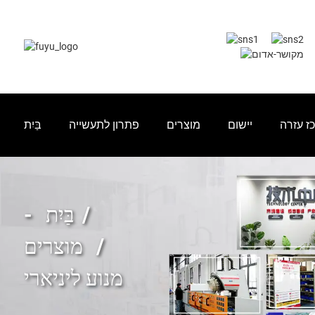
ז עזרה
יישום
מוצרים
פתרון לתעשייה
בַּיִת
בַּיִת
מוצרים
מנוע ליניארי