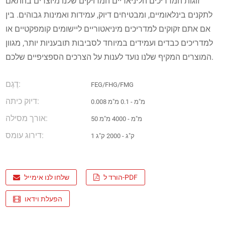
זוגות המדריכים הליניאריים המדויקים שלנו מיוצרים בהתאם
לתקנים בינלאומיים, ומבטיחים דיוק, עמידות ואמינות גבוהים. בין
אם אתם זקוקים למדריכים מיניאטוריים ליישומים קומפקטיים או
למדריכים כבדים ועמידים במיוחד לסביבות תובעניות יותר, מגוון
המוצרים המקיף שלנו נועד לענות על הצרכים הספציפיים שלכם.
דֶגֶם:
FEG/FHG/FMG
דיוק כיתה:
0.008 מ"מ - 0.1 מ"מ
אורך מסילה:
50 מ"מ - 4000 מ"מ
דירוג עומס:
1 ק"ג - 2000 ק"ג
הורד ל-PDF
שלחו לנו אימייל
הפעלת וידאו