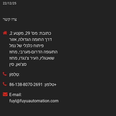
22/12/25
צרו קשר
כתובת: מס' 29, מקטע 2,
דרך החומה הגדולה, אזור
פיתוח כלכלי של נמל
התעופה הדרום-מערבי, מחוז
שואנגליו, העיר צ'נגדו, מחוז
סצ'ואן, סין
טֵלֵפוֹן:
טלפון: 86-138-8070-2691+
E-mail:
fuyl@fuyuautomation.com