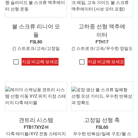
볼 스크류 리니어 모
고하중 선형 액추에
듈
이터
FSL80
FTH17
긴 스트로크/고속/고정밀
긴 스트로크/고속/우수한 정밀도
지금 비교해 보세요
지금 비교해 보세요
갠트리 시스템
고정밀 선형 축
FTB17XYZ-H
FSL60
다축 테이블/XYZ 전동 스테이지
우수한 반복성/밀폐 구조/볼 스