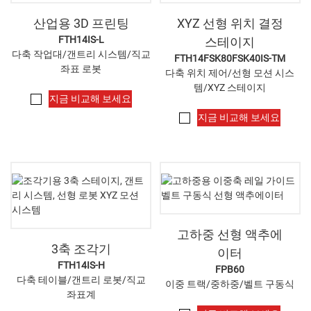
산업용 3D 프린팅
XYZ 선형 위치 결정
FTH14IS-L
스테이지
다축 작업대/갠트리 시스템/직교
FTH14FSK80FSK40IS-TM
좌표 로봇
다축 위치 제어/선형 모션 시스
템/XYZ 스테이지
지금 비교해 보세요
지금 비교해 보세요
고하중 선형 액추에
3축 조각기
이터
FTH14IS-H
FPB60
다축 테이블/갠트리 로봇/직교
이중 트랙/중하중/벨트 구동식
좌표계