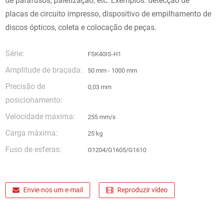
de parafusos, paletização, etc. Exemplos: detecção de
placas de circuito impresso, dispositivo de empilhamento de
discos ópticos, coleta e colocação de peças.
Série:
FSK40IS-H1
Amplitude de braçada:
50 mm - 1000 mm
Precisão de
0,03 mm
posicionamento:
Velocidade máxima:
255 mm/s
Carga máxima:
25 kg
Fuso de esferas:
G1204/G1605/G1610
Envie-nos um e-mail
Reproduzir vídeo