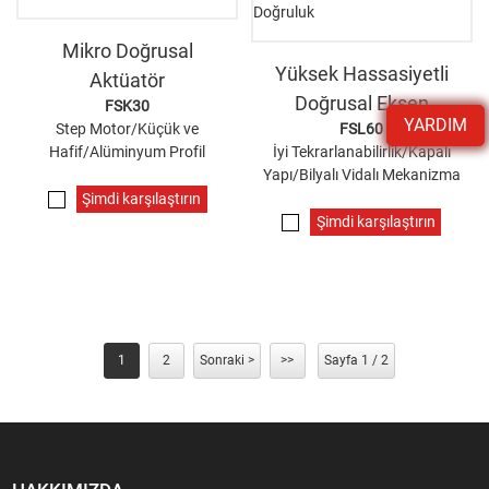
Mikro Doğrusal
Yüksek Hassasiyetli
Aktüatör
Doğrusal Eksen
FSK30
YARDIM
Step Motor/Küçük ve
FSL60
Hafif/Alüminyum Profil
İyi Tekrarlanabilirlik/Kapalı
Yapı/Bilyalı Vidalı Mekanizma
Şimdi karşılaştırın
Şimdi karşılaştırın
1
2
Sonraki >
>>
Sayfa 1 / 2