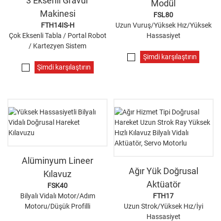
3 Eksenli Gravür
Modül
Makinesi
FSL80
FTH14IS-H
Uzun Vuruş/Yüksek Hız/Yüksek
Çok Eksenli Tabla / Portal Robot
Hassasiyet
/ Kartezyen Sistem
Şimdi karşılaştırın
Şimdi karşılaştırın
Alüminyum Lineer
Ağır Yük Doğrusal
Kılavuz
Aktüatör
FSK40
Bilyalı Vidalı Motor/Adım
FTH17
Motoru/Düşük Profilli
Uzun Strok/Yüksek Hız/İyi
Hassasiyet