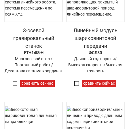
3-осевой
Линейный модуль
гравировальный
шариковинтовой
станок
передачи
FTH14IS-H
ФСЛ80
Многоосевой стол /
Длинный ход поршня/
Портальный робот /
Высокая скорость/Высокая
Декартова система координат
точность
сравнить сейчас
сравнить сейчас