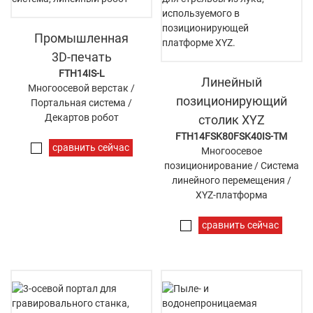
Промышленная
3D-печать
FTH14IS-L
Линейный
Многоосевой верстак /
позиционирующий
Портальная система /
Декартов робот
столик XYZ
FTH14FSK80FSK40IS-TM
сравнить сейчас
Многоосевое
позиционирование / Система
линейного перемещения /
XYZ-платформа
сравнить сейчас