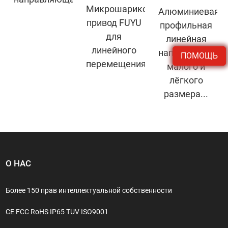
Микрошариковинтовой
Алюминиевая
привод FUYU
профильная
для
линейная
линейного
направляющая
ПОМОЩЬ
перемещения...
малого и
лёгкого
размера...
О НАС
Более 150 прав интеллектуальной собственности
CE FCC RoHS IP65 TUV ISO9001