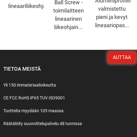
Alumiiniprofiilista
Ball Screw -
lineaariliikeohjain
valmistettu
toimilaitteen
pieni ja kevyt
lineaarinen
lineaariopas...
liikeohjain...
AUTTAA
TIETOA MEISTÄ
Yli 150 immateriaalioikeutta
CE FCC RoHS IP65 TUV ISO9001
Tuotteita myydään 105 maassa
Räätälöity suunnittelupalvelu 48 tunnissa