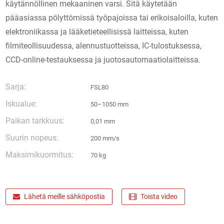
käytännöllinen mekaaninen varsi. Sitä käytetään
pääasiassa pölyttömissä työpajoissa tai erikoisaloilla, kuten
elektroniikassa ja lääketieteellisissä laitteissa, kuten
filmiteollisuudessa, alennustuotteissa, IC-tulostuksessa,
CCD-online-testauksessa ja juotosautomaatiolaitteissa.
Sarja:
FSL80
Iskualue:
50–1050 mm
Paikan tarkkuus:
0,01 mm
Suurin nopeus:
200 mm/s
Maksimikuormitus:
70 kg
Lähetä meille sähköpostia
Toista video