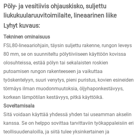
Pöly- ja vesitiivis ohjauskisko, suljettu
liukukuularuuvitoimilaite, lineaarinen liike
Lyhyt kuvaus:
Tekninen ominaisuus
FSL80-lineaariohjain, täysin suljettu rakenne, rungon leveys
80 mm, se on suunniteltu pölytiiviiseen käyttöön kovissa
olosuhteissa, estää pölyn tai sekalaisten roskien
putoamisen rungon rakenteeseen ja vaikuttaa
työskentelyyn, suuri venytys, pieni puristus, kovien esineiden
törmäys ilman muodonmuutoksia, öljyhaponkestävyys,
korkean lämpötilan kestävyys, pitkä käyttöikä.
Soveltamisala
Sitä voidaan käyttää yhdessä yhden tai useamman akselin
kanssa. Se on helppo sovittaa tarvittaviin työkappaleisiin eri
teollisuudenaloilla, ja siitä tulee yksinkertainen ja