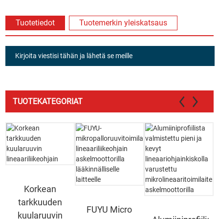
Tuotetiedot
Tuotemerkin yleiskatsaus
Kirjoita viestisi tähän ja lähetä se meille
TUOTEKATEGORIAT
Korkean
tarkkuuden
FUYU Micro
kuularuuvin