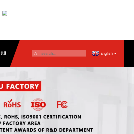
ttä
English