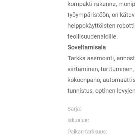
kompakti rakenne, monipu
työympäristöön, on kätev
helppokäyttöisten robotti
teollisuudenaloille.
Soveltamisala
Tarkka asemointi, annost
siirtäminen, tarttuminen,
kokoonpano, automaattiset
tunnistus, optinen levyjen
Sarja:
Iskualue:
Paikan tarkkuus: