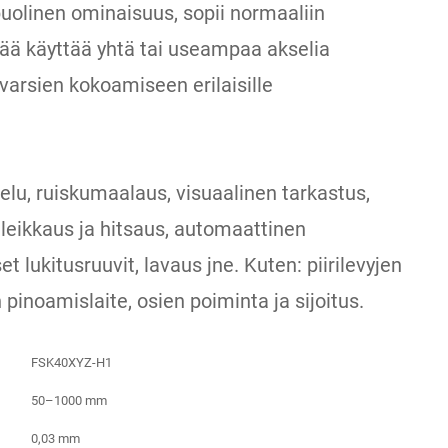
olinen ominaisuus, sopii normaaliin
ää käyttää yhtä tai useampaa akselia
varsien kokoamiseen erilaisille
elu, ruiskumaalaus, visuaalinen tarkastus,
 leikkaus ja hitsaus, automaattinen
 lukitusruuvit, lavaus jne. Kuten: piirilevyjen
 pinoamislaite, osien poiminta ja sijoitus.
FSK40XYZ-H1
50–1000 mm
0,03 mm