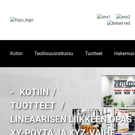
Kotiin
Teollisuusratkaisu
Tuotteet
Hakemus
KOTIIN
TUOTTEET
LINEAARISEN LIIKKEEN OPAS
XY-PÖYTÄ JA XYZ-VAIHE