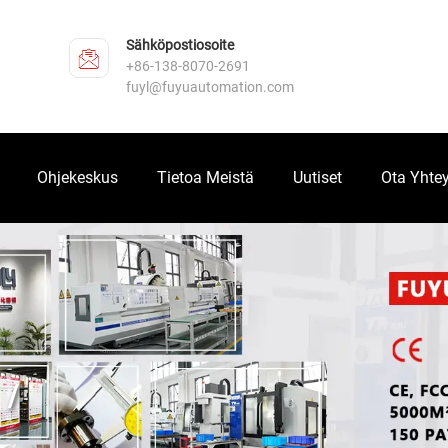
Sähköpostiosoite
+86-138-8070-2691
fuyl@fuyuautomation.com
Ohjekeskus
Tietoa Meistä
Uutiset
Ota Yhtey