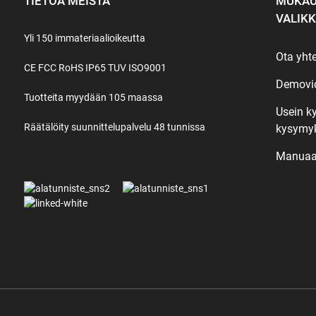
TIETOA MEISTÄ
MUKAU
VALIK
Yli 150 immateriaalioikeutta
Ota yht
CE FCC RoHS IP65 TUV ISO9001
Demovi
Tuotteita myydään 105 maassa
Usein k
Räätälöity suunnittelupalvelu 48 tunnissa
kysymy
Manuaa