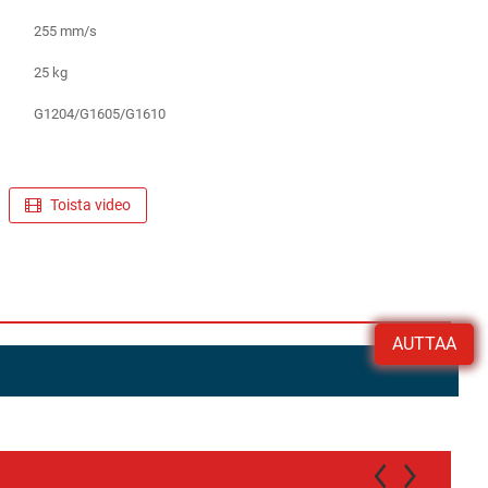
255 mm/s
25 kg
G1204/G1605/G1610
Toista video
AUTTAA