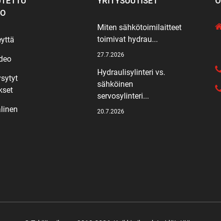
TETTU
YRITYSUUTISET
O
KO
Miten sähkötoimilaitteet
toimivat hydrau...
eyttä
27.7.2026
deo
Hydraulisylinteri vs.
ysytyt
sähköinen
kset
servosylinteri...
linen
20.7.2026