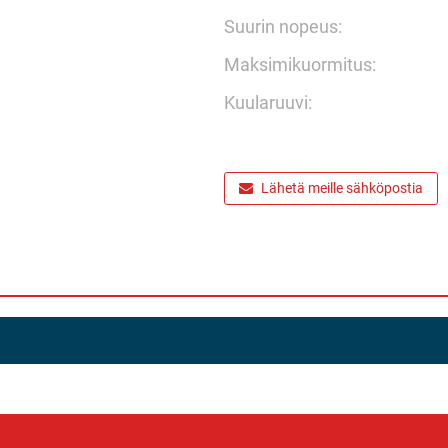
Suurin nopeus:
Maksimikuormitus:
Kuularuuvi:
Lähetä meille sähköpostia