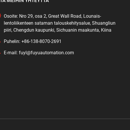
TA MEIHIN YHTEYTTÄ
Osoite: Nro 29, osa 2, Great Wall Road, Lounais-
lentoliikenteen sataman talouskehitysalue, Shuangliun
piiri, Chengdun kaupunki, Sichuanin maakunta, Kiina
Puhelin: +86-138-8070-2691
E-mail: fuyl@fuyuautomation.com