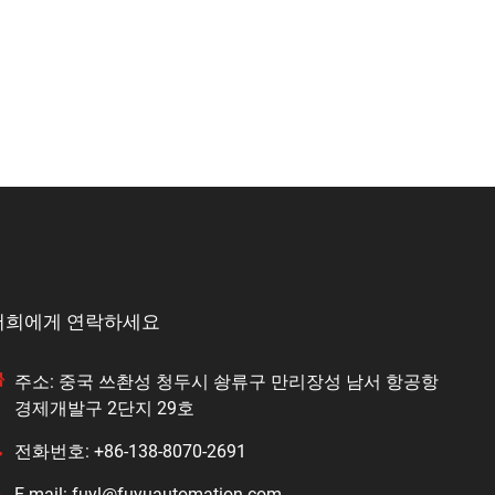
저희에게 연락하세요
주소: 중국 쓰촨성 청두시 솽류구 만리장성 남서 항공항
경제개발구 2단지 29호
전화번호: +86-138-8070-2691
E-mail: fuyl@fuyuautomation.com