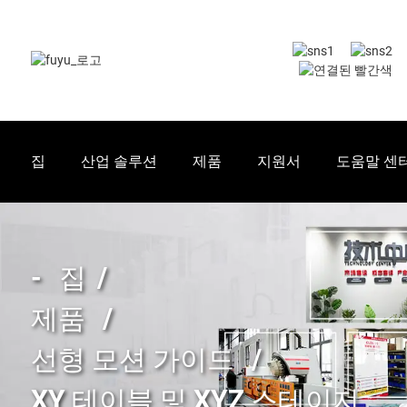
집
산업 솔루션
제품
지원서
도움말 센
집
제품
선형 모션 가이드
XY 테이블 및 XYZ 스테이지