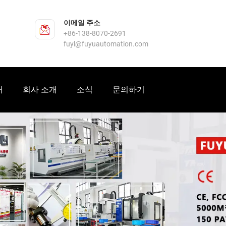
이메일 주소
+86-138-8070-2691
fuyl@fuyuautomation.com
터
회사 소개
소식
문의하기