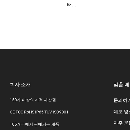
터...
회사 소개
맞춤 
150개 이상의 지적 재산권
문의하
데모 영
CE FCC RoHS IP65 TUV ISO9001
자주 묻
105개국에서 판매되는 제품