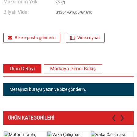
Maksimum Yük:
25 kg
Bilyalı Vida:
G1204/G1605/G1610
Bize e-posta gönderin
Video oynat
Ürün Detayı
Markaya Genel Bakış
Mesajınızı buraya yazın ve bize gönderin.
ÜRÜN KATEGORILERI