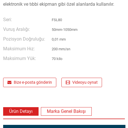
elektronik ve tıbbi ekipman gibi özel alanlarda kullanılır.
Seri:
FSL80
Vuruş Aralığı:
50mm-1050mm
Pozisyon Doğruluğu:
0,01 mm
Maksimum Hız:
200 mm/sn
Maksimum Yük:
70 kilo
Bize e-posta gönderin
Videoyu oynat
Ürün Detayı
Marka Genel Bakışı