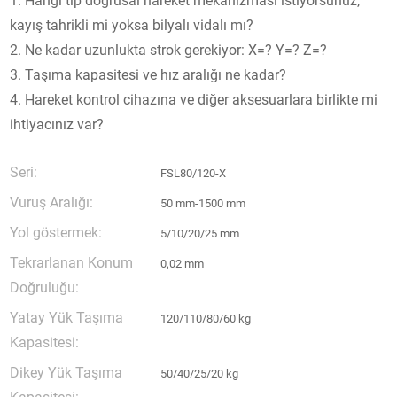
1. Hangi tip doğrusal hareket mekanizması istiyorsunuz,
kayış tahrikli mi yoksa bilyalı vidalı mı?
2. Ne kadar uzunlukta strok gerekiyor: X=? Y=? Z=?
3. Taşıma kapasitesi ve hız aralığı ne kadar?
4. Hareket kontrol cihazına ve diğer aksesuarlara birlikte mi
ihtiyacınız var?
Seri:
FSL80/120-X
Vuruş Aralığı:
50 mm-1500 mm
Yol göstermek:
5/10/20/25 mm
Tekrarlanan Konum
0,02 mm
Doğruluğu:
Yatay Yük Taşıma
120/110/80/60 kg
Kapasitesi:
Dikey Yük Taşıma
50/40/25/20 kg