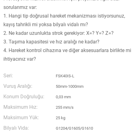
sorularımız var:
1. Hangi tip doğrusal hareket mekanizması istiyorsunuz,
kayış tahrikli mi yoksa bilyalı vidalı mı?
2. Ne kadar uzunlukta strok gerekiyor: X=? Y=? Z=?
3. Taşıma kapasitesi ve hız aralığı ne kadar?
4. Hareket kontrol cihazına ve diğer aksesuarlara birlikte mi
ihtiyacınız var?
Seri:
FSK40IS-L
Vuruş Aralığı:
50mm-1000mm
Konum Doğruluğu:
0,03 mm
Maksimum Hız:
255 mm/s
Maksimum Yük:
25 kg
Bilyalı Vida:
G1204/G1605/G1610