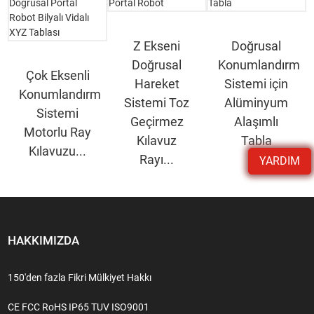
Z Ekseni
Doğrusal
Doğrusal
Konumlandırma
Çok Eksenli
Hareket
Sistemi için
Konumlandırma
Sistemi Toz
Alüminyum
Sistemi
Geçirmez
Alaşımlı
Motorlu Ray
Kılavuz
Tabla
Kılavuzu...
Rayı...
YARDIM
HAKKIMIZDA
150'den fazla Fikri Mülkiyet Hakkı
CE FCC RoHS IP65 TUV ISO9001