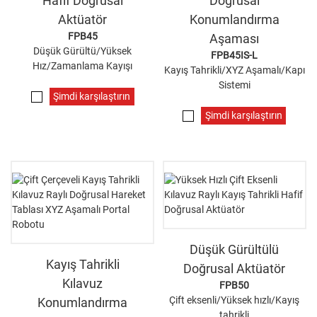
Hafif Doğrusal
Doğrusal
Aktüatör
Konumlandırma
FPB45
Aşaması
Düşük Gürültü/Yüksek
FPB45IS-L
Hız/Zamanlama Kayışı
Kayış Tahrikli/XYZ Aşamalı/Kapı
Sistemi
Şimdi karşılaştırın
Şimdi karşılaştırın
Düşük Gürültülü
Kayış Tahrikli
Doğrusal Aktüatör
Kılavuz
FPB50
Çift eksenli/Yüksek hızlı/Kayış
Konumlandırma
tahrikli