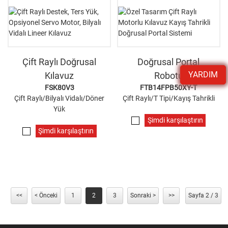
Çift Raylı Doğrusal
Doğrusal Portal
YARDIM
Kılavuz
Robotu
FSK80V3
FTB14FPB50XY-T
Çift Raylı/Bilyalı Vidalı/Döner
Çift Raylı/T Tipi/Kayış Tahrikli
Yük
Şimdi karşılaştırın
Şimdi karşılaştırın
<<
< Önceki
1
2
3
Sonraki >
>>
Sayfa 2 / 3