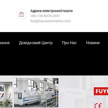
Адреса електронної пошти
+86-138-8070-2691
fuyl@fuyuautomation.com
вання
Довідковий Центр
Про Нас
Новини
У