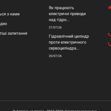
Як працюють
електричні приводи
ься з нами
над гідро...
ідео
27/07/26
тіші запитання
Гідравлічний циліндр
проти електричного
сервоциліндра...
20/07/26