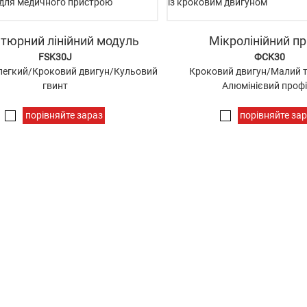
атюрний лінійний модуль
Мікролінійний пр
FSK30J
ФСК30
легкий/Кроковий двигун/Кульовий
Кроковий двигун/Малий т
гвинт
Алюмінієвий проф
порівняйте зараз
порівняйте за