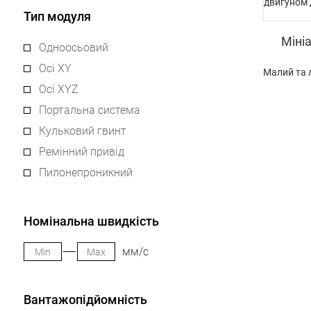
Тип модуля
Міні
Одноосьовий
Осі XY
Малий та 
Осі XYZ
Портальна система
Кульковий гвинт
Ремінний привід
Пилонепроникний
Номінальна швидкість
мм/с
Вантажопідйомність