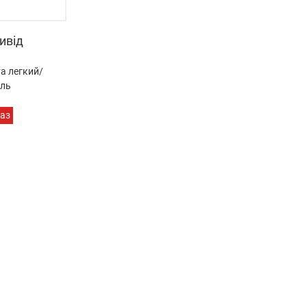
ивід
а легкий/
іль
раз