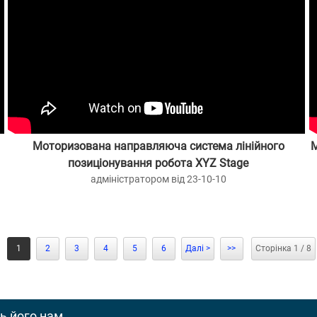
Моторизована направляюча система лінійного
позиціонування робота XYZ Stage
адміністратором від 23-10-10
1
2
3
4
5
6
Далі >
>>
Сторінка 1 / 8
ть його нам