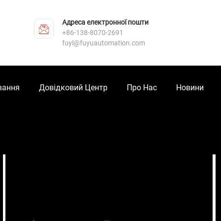
Адреса електронної пошти
+86-138-8070-2691
fuyl@fuyuautomation.com
вання
Довідковий Центр
Про Нас
Новини