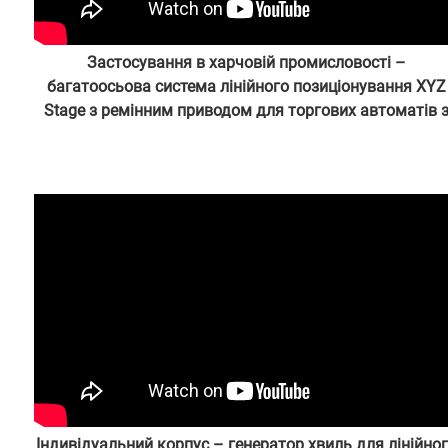
Застосування в харчовій промисловості –
багатоосьова система лінійного позиціонування XYZ
Stage з ремінним приводом для торгових автоматів 
піцою
адміністратором від 26-07-27
Індивідуальний корпус – генератор хвиль для лінійно