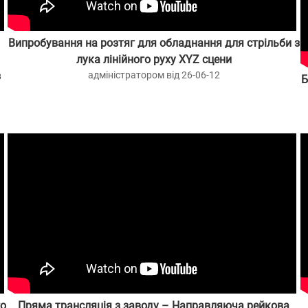
Випробування на розтяг для обладнання для стрільби з
лука лінійного руху XYZ сцени
з
адміністратором від 26-06-12
Б
го
Пряма трансляція з заводу – Направляюча рейкова