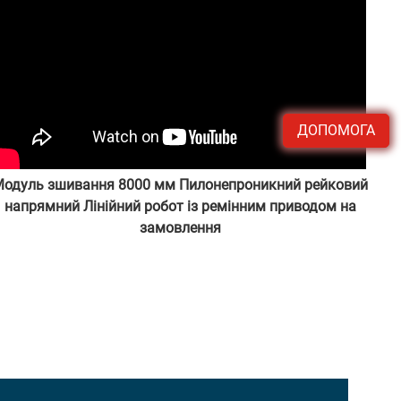
ДОПОМОГА
Модуль зшивання 8000 мм Пилонепроникний рейковий
напрямний Лінійний робот із ремінним приводом на
замовлення
адміністратором від 23-08-01