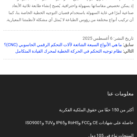
إذ يمكن تخصيص مقاساتها بسهولة واحترافية. يُصبح إنشاء طابعة ثلاثية الأبعاد
صناعية أمرًا في غاية السهولة باستخدام قضبان التوجيه الخطية الخاصة بنا، كما
أن تركيب أنواع مختلفة من رؤوس الطباعة لا يُمثل أي مشكلة لأنظمتنا المعيارية.
تاريخ النشر: 6 أغسطس 2025
سابق:
ما هي الأنواع السبعة الشائعة لآلات التحكم الرقمي الحاسوبي (CNC)؟
التالي:
نظام توجيه التحكم في الحركة الخطية لمحرك القيادة المتكامل
معلومات عنا
أكثر من 150 حقًا من حقوق الملكية الفكرية
حاصلة على شهادات CE وFCC وRoHS وIP65 وTUV وISO9001
المنتجات تباع في 105 دول