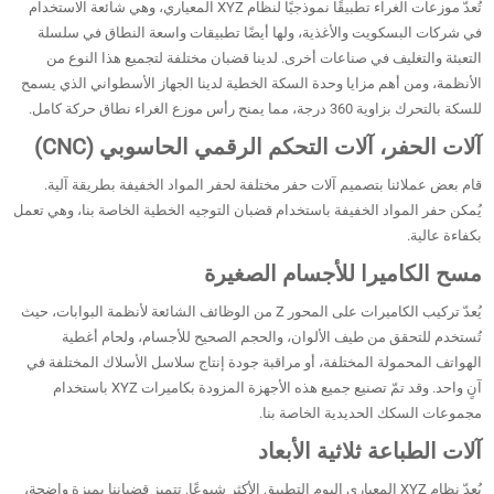
تُعدّ موزعات الغراء تطبيقًا نموذجيًا لنظام XYZ المعياري، وهي شائعة الاستخدام
في شركات البسكويت والأغذية، ولها أيضًا تطبيقات واسعة النطاق في سلسلة
التعبئة والتغليف في صناعات أخرى. لدينا قضبان مختلفة لتجميع هذا النوع من
الأنظمة، ومن أهم مزايا وحدة السكة الخطية لدينا الجهاز الأسطواني الذي يسمح
للسكة بالتحرك بزاوية 360 درجة، مما يمنح رأس موزع الغراء نطاق حركة كامل.
آلات الحفر، آلات التحكم الرقمي الحاسوبي (CNC)
قام بعض عملائنا بتصميم آلات حفر مختلفة لحفر المواد الخفيفة بطريقة آلية.
يُمكن حفر المواد الخفيفة باستخدام قضبان التوجيه الخطية الخاصة بنا، وهي تعمل
بكفاءة عالية.
مسح الكاميرا للأجسام الصغيرة
يُعدّ تركيب الكاميرات على المحور Z من الوظائف الشائعة لأنظمة البوابات، حيث
تُستخدم للتحقق من طيف الألوان، والحجم الصحيح للأجسام، ولحام أغطية
الهواتف المحمولة المختلفة، أو مراقبة جودة إنتاج سلاسل الأسلاك المختلفة في
آنٍ واحد. وقد تمّ تصنيع جميع هذه الأجهزة المزودة بكاميرات XYZ باستخدام
مجموعات السكك الحديدية الخاصة بنا.
آلات الطباعة ثلاثية الأبعاد
يُعدّ نظام XYZ المعياري اليوم التطبيق الأكثر شيوعًا. تتميز قضباننا بميزة واضحة،