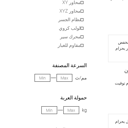
محاور XY
محاور XYZ
نظام الجسر
لولب كروي
محرك سير
مقاوم للغبار
السرعة المصنفة
ن
مم/ث
 توقيت
حمولة العربة
kg