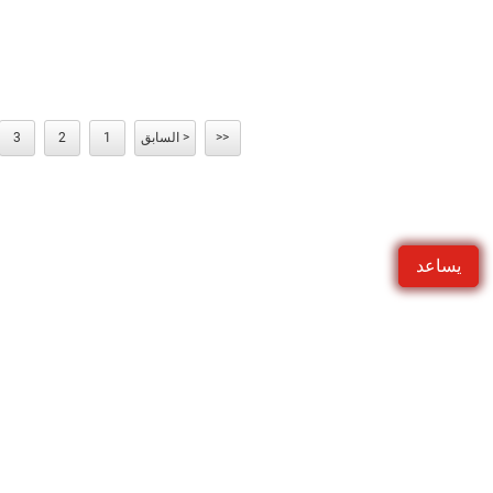
<<
< السابق
1
2
3
يساعد