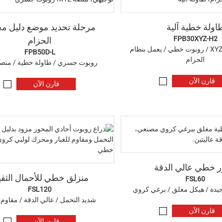
اولة خطية آلية
مرحلة تحديد موضع دليل م
FPB30XYZ-H2
الحزام
تحديد المواقع XYZ / روبوت خطي / يعمل بنظام
FPB50D-L
الحزام
روبوت جسري / طاولة خطية / منصة YZ
قارن الآن
قارن الآن
 خطي عالي الدقة
منزلق خطي للأحمال الثقي
FSL60
 جيدة / هيكل مغلق / برغي كروي
FSL120
شديد التحمل / عالي الدقة / مقاوم ل
قارن الآن
قارن الآن