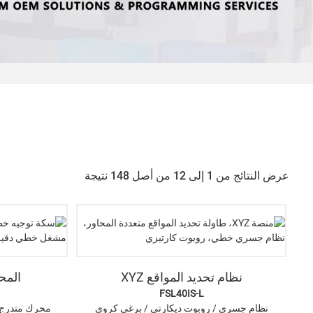
عرض النتائج من 1 إلى 12 من أصل 148 نتيجة
نظام تحديد المواقع XYZ
المح
FSL40IS-L
نظام جسري / روبوت ديكارتي / برغي كروي
محرك متدرج/