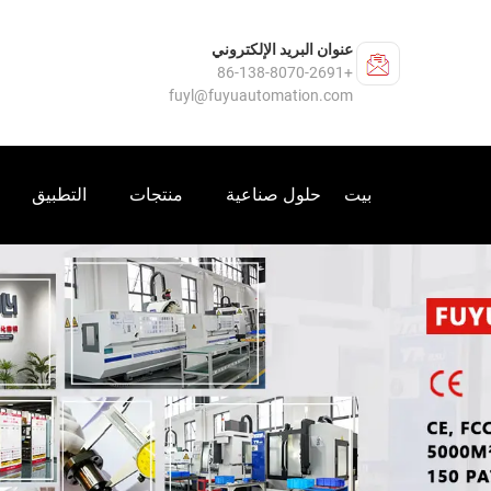
عنوان البريد الإلكتروني
+86-138-8070-2691
fuyl@fuyuautomation.com
بيت
حلول صناعية
منتجات
التطبيق