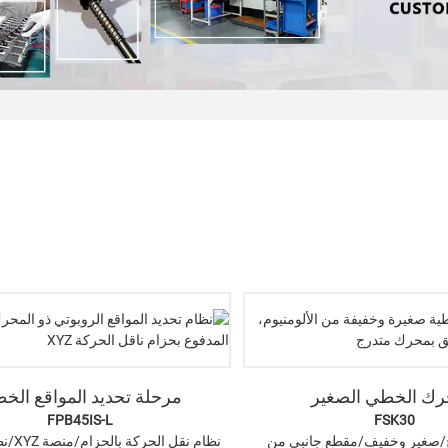
رك الخطي الصغير
مرحلة تحديد المواقع الخط
FPB45IS-L
FSK30
صغير وخفيف/مقطع جانبي من
نظام نقل الحركة بالحزام/منصة XYZ/نظام الجسر