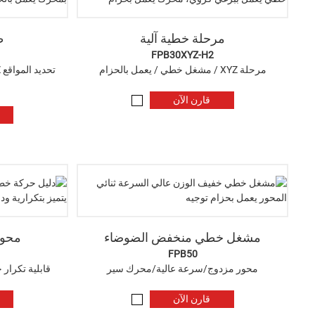
مرحلة خطية آلية
ط
FPB30XYZ-H2
مرحلة XYZ / مشغل خطي / يعمل بالحزام
قارن الآن
مشغل خطي منخفض الضوضاء
محور
FPB50
محور مزدوج/سرعة عالية/محرك سير
قابلية تكرار
قارن الآن