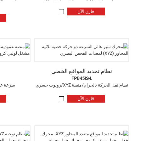
قارن الآن
نظام تحديد المواقع الخطي
FPB45IS-L
نظام نقل الحركة بالحزام/منصة XYZ/روبوت جسري
سرعة عا
قارن الآن