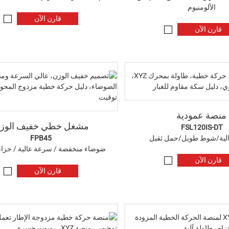
الألومنيوم
قارن الآن
قارن الآن
منصة عمودية
مشغل خطي خفيف الوز
FSL120IS-DT
لية/شوط طويل/حمل ثقيل
FPB45
ضوضاء منخفضة / سرعة عالية / حزام
قارن الآن
قارن الآن